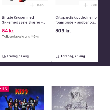
Køb
Køb
enter Pink i kurven
wood spejl - schminke spejl med lys - hvid - dæmpbar med tre l
0 Ultra Complete i kurven
sori Aktivitetsbog til Børn - 8 sider - Blue i kurven
Læg Bilrude Knuser med Sikkerhedssele S
Læg Ortopæ
Bilrude Knuser med
Ortopædisk pude/memory
Sikkerhedssele Skærer -
foam pude – åndbar og
Nødudgangsværktøj,
lindrer nakkesmerter
84 kr.
309 kr.
Kompatibel med Alle
Tidligere laveste pris:
112 kr.
Bilmodeller Red
fredag, 14 aug.
torsdag, 20 aug.
-11 %
-