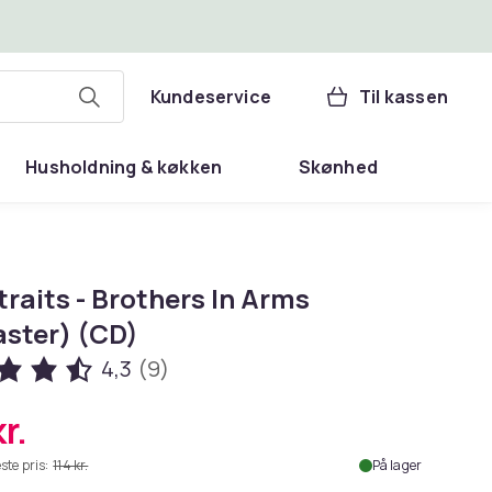
Kundeservice
Til kassen
Husholdning & køkken
Skønhed
traits - Brothers In Arms
ster) (CD)
4,3
(9)
r.
ste pris:
114 kr.
På lager