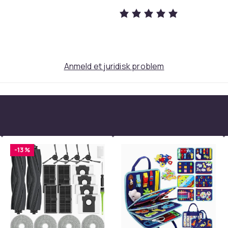
Anmeld et juridisk problem
feb178fa-16b8-4759-9322-d63634e9a983
-13 %