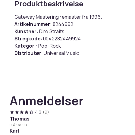
Produktbeskrivelse
Gateway Mastering remaster fra 1996.
Artikelnummer
: 8244992
Kunstner
: Dire Straits
Stregkode
: 0042282449924
Kategori
: Pop-Rock
Distributør
: Universal Music
Label
: Mercury Uk
Medie
: CD
Udgivelsesdato
: 1985-05-13
Numre
:
1. So Far Away
Anmeldelser
2. Money For Nothing
3. Walk Of Life
4,3
(9)
4. Your Latest Trick
Thomas
5. Why Worry
et år siden
6. Ride Across The River
Karl