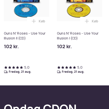
Køb
Køb
Læg Guns N' Roses - Use Your Illusion II (
Læg Guns N
Guns N' Roses - Use Your
Guns N' Roses - Use Your
Illusion II (CD)
Illusion I (CD)
102 kr.
102 kr.
5,0
5,0
fredag, 21 aug.
fredag, 21 aug.
Opdag CDON