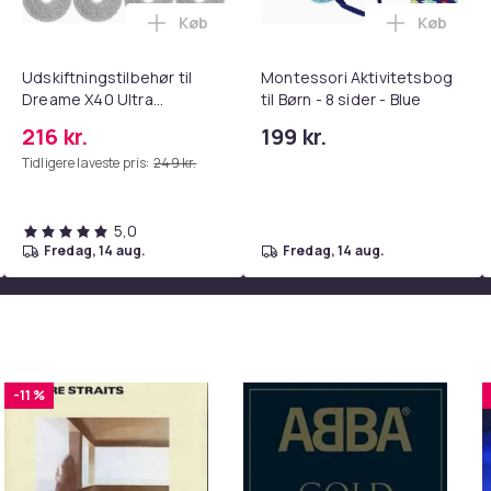
Køb
Køb
tandsbånd - Mave- og coretræning, yoga og hjemmetræningsc
ght Beauty Vanity Namira - make up spejl med belysning - holly
Læg Udskiftningstilbehør til Dreame X4
Læg Montes
Udskiftningstilbehør til
Montessori Aktivitetsbog
Dreame X40 Ultra
til Børn - 8 sider - Blue
Complete
216 kr.
199 kr.
Tidligere laveste pris:
249 kr.
5,0
fredag, 14 aug.
fredag, 14 aug.
-11 %