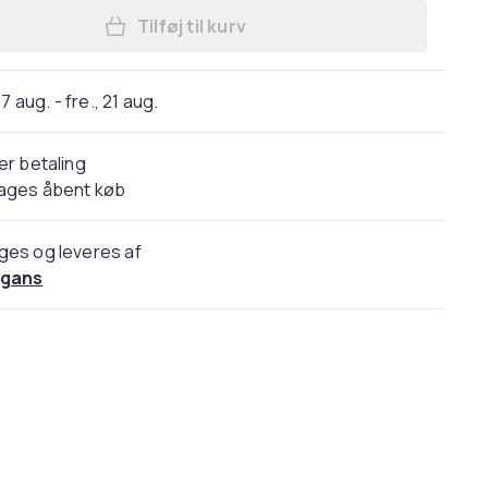
Tilføj til kurv
Læg Dire Straits - Brothers In Arms
7 aug. - fre., 21 aug.
er betaling
dages åbent køb
ges og leveres af
gans