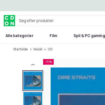
Spring til hovedindhold
Søg efter produkter
Alle kategorier
Film
Spil & PC gaming
Hjem & have
Startside
Musik
CD
-11 %