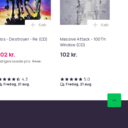
Køb
Køb
en
Abba Gold (CD) i kurven
Læg Kiss - Destroyer - Re (CD) i kurven
Læg Massive 
iss - Destroyer - Re (CD)
Massive Attack - 100Th
Uds
Window (CD)
tr
102 kr.
102 kr.
15
idligere laveste pris:
114 kr.
Tid
4,3
5,0
fredag, 21 aug.
fredag, 21 aug.