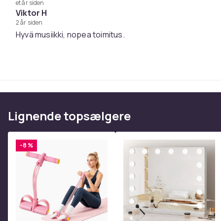
7. Man's Too Strong
et år siden
8. One World
Viktor H
2 år siden
9. Brothers In Arms
Hyvä musiikki, nopea toimitus.
Enheder i pakken
: 1
Varenr.
Produktsikkerhedsinformation
Lignende topsælgere
-8 %