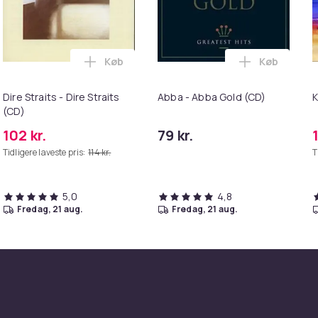
Køb
Køb
CD) i kurven
' Roses - Use Your Illusion I (CD) i kurven
Læg Dire Straits - Dire Straits (CD) i kurv
Læg Abba - 
Dire Straits - Dire Straits
Abba - Abba Gold (CD)
K
(CD)
102 kr.
79 kr.
Tidligere laveste pris:
114 kr.
T
5,0
4,8
fredag, 21 aug.
fredag, 21 aug.