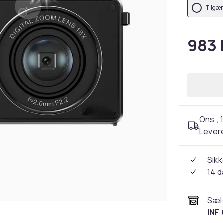
Tilgæn
983 
Ons., 1
Levere
Sikk
14 
Sæl
INF