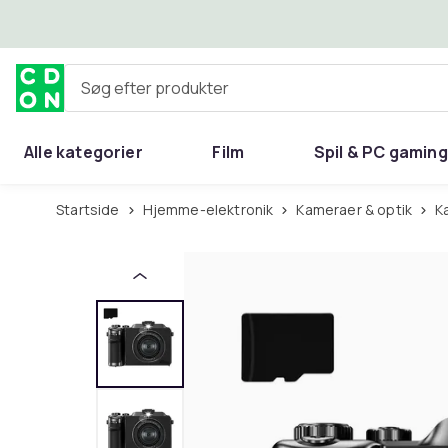
Spring til hovedindhold
Søg efter produkter
Alle kategorier
Film
Spil & PC gaming
Hjem & have
Startside
Hjemme-elektronik
Kameraer & optik