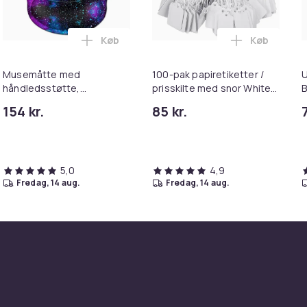
Black
400
74570369-1e88-46af-a032-e2626682c8b3
Køb
Køb
pejl med lys USB bordplade vægbeslag hvid 80 x 58 cm i kurv
alt LED vækkeur Red i kurven
Læg Musemåtte med håndledsstøtte, ergo
Læg 100-pak 
Musemåtte med
100-pak papiretiketter /
U
håndledsstøtte,
prisskilte med snor White
B
ergonomisk
3.5 x 2.2 cm
B
154 kr.
85 kr.
7
musehåndledsstøtte
MultiColor
5,0
4,9
fredag, 14 aug.
fredag, 14 aug.