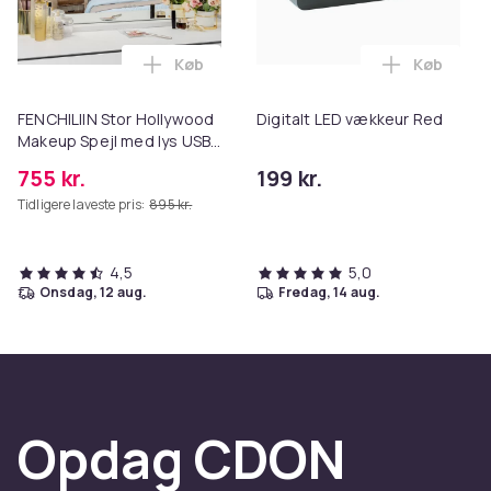
Farve
Vægt, gram
Varenr.
Køb
Køb
Læg FENCHILIIN Stor Hollywood Makeup S
Læg Digit
Produktsikkerhedsinformation
FENCHILIIN Stor Hollywood
Digitalt LED vækkeur Red
Makeup Spejl med lys USB
bordplade vægbeslag hvid
755 kr.
199 kr.
80 x 58 cm
Tidligere laveste pris:
895 kr.
4,5
5,0
onsdag, 12 aug.
fredag, 14 aug.
Opdag CDON