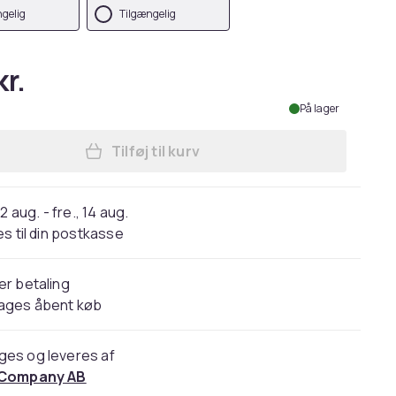
gelig
Tilgængelig
kr.
På lager
Tilføj til kurv
Læg Digitalkamera 4K/48MP/18X dig
2 aug. - fre., 14 aug.
s til din postkasse
er betaling
dages åbent køb
ges og leveres af
 Company AB