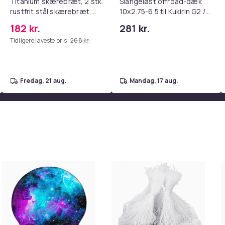
Titanium skærebræt, 2 stk.
Slangeløst offroad-dæk
K 2688X1520／4K 3840X2160
rustfrit stål skærebræt,
10x2.75-6.5 til Kukirin G2 /
kvalitets dobbeltsidet
G3 / G2 Master / Ruptor R1
182 kr.
281 kr.
skærebræt
/ R3 / R6 / Ausom DT2 Pro /
Tidligere laveste pris:
268 kr.
L1 scootere
 flash
cerende
fredag, 21 aug.
mandag, 17 aug.