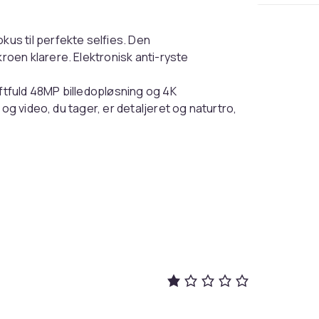
us til perfekte selfies. Den
oen klarere. Elektronisk anti-ryste
ftfuld 48MP billedopløsning og 4K
og video, du tager, er detaljeret og naturtro,
raet har 18x zoom. Det kan forstørre
ønhed. Indbygget blitz giver dig mulighed for
både front- og bagkamera, hvilket gør det
illeder af landskaber.
ompatibelt med Windows 7 og nyere samt
m understøtter den opladning under
lse af ekstern MIC-optagelse, hurtig skift
illing/preview/afspilning i realtid). Du kan
n zoome ind og ud. Den har også selvudløser
nderstøttes også.