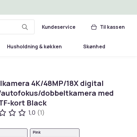
Kundeservice
Til kassen
Husholdning & køkken
Skønhed
alkamera 4K/48MP/18X digital
autofokus/dobbeltkamera med
TF-kort Black
1,0
(1)
Pink