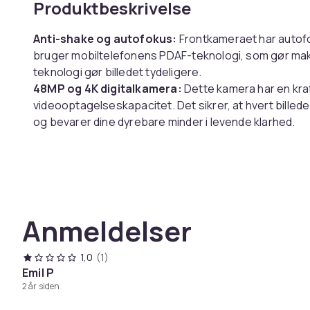
Produktbeskrivelse
Anti-shake og autofokus:
Frontkameraet har autofok
bruger mobiltelefonens PDAF-teknologi, som gør makr
teknologi gør billedet tydeligere.
48MP og 4K digitalkamera:
Dette kamera har en kra
videooptagelseskapacitet. Det sikrer, at hvert billede 
og bevarer dine dyrebare minder i levende klarhed.
18X digital zoom og indbygget udfyldningslys:
Kame
detaljerne i billedet og lader dig fange den subtile sk
at tage billeder i høj kvalitet i mørke.
Dobbeltkameraer:
Det digitale kamera kan prale af 
alsidigt, så det kan tage alt fra selfies til betagende b
Anmeldelser
Mere kraftfuld funktion:
Support webcam, som er k
Mac-systemer. Med 3,0-tommer high-definition-skær
optagelse og ni-kvadrat-gitteroptagelse. Understøtte
1,0
(1)
af filtre og Wifi (APP) kontrolfunktion (optagelse/indst
Emil P
2 år siden
selv gøre skallen som du vil. Afspilningskameraet ka
og kontinuerlig optagelsesfunktion. Optagepause u