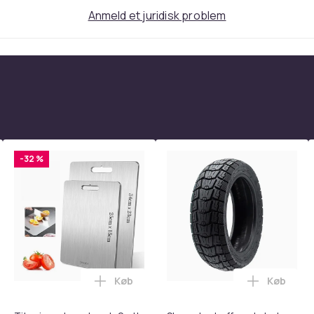
kt som julegave, feriegave eller
Anmeld et juridisk problem
ndende øjeblikke og fremme deres
gere.
systemer
-32 %
oner pixels (interpolation)
igt, bagkamera: 50 cm-uendeligt
Køb
Køb
tandsbånd - Mave- og coretræning, yoga og hjemmetræningsc
rude Knuser med Sikkerhedssele Skærer - Nødudgangsværktøj, 
Læg Titanium skærebræt, 2 stk. rustfri
Læg Slang
/12M/16M/18M/20M/24M/30M/48M