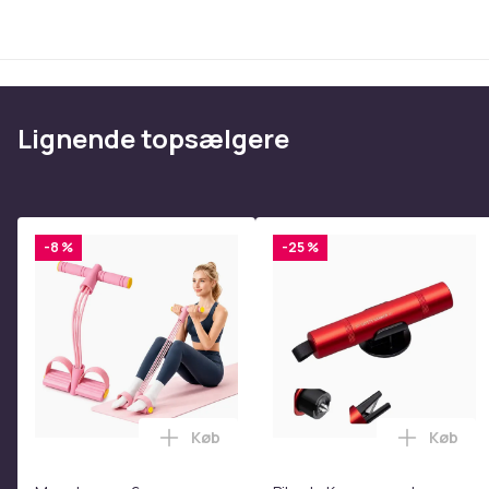
Perfekt gavevalg til begyndere:
Det anbefales stær
fødselsdagsgave til begyndere til at fange alle spæ
fotografiske hobby. Ikke egnet til professionelle bru
Specifikationer:
Lignende topsælgere
Materiale: ABS og elektroniske komponenter
Størrelse: 12,2 x 6 x 8 cm
Opladningsmetode: USB-opladning
Kompatible systemer: MAC System, Win7 og højere 
-8 %
-25 %
Digital zoom: 18X
Batteri: NP120 Lithium batteri
Billedsensor: dobbelt 13 millioner pixels, op til 48 milli
ISO: Auto, 100, 200, 400 Lagermedier
TF-kort: maksimal understøttelse 128GB
Objektiv: Front: AF-objektiv, F/2.2f=2.0mm
Fokusområde: frontkamera: autofokus, 10 cm-uendel
Understøtter billedfilformat: JPEG
Køb
Køb
Læg Mavetræner,6-rørs fodpedal mods
Læg Bil
Understøtter billedopløsning: 2MHD/5M/7MHD/8M