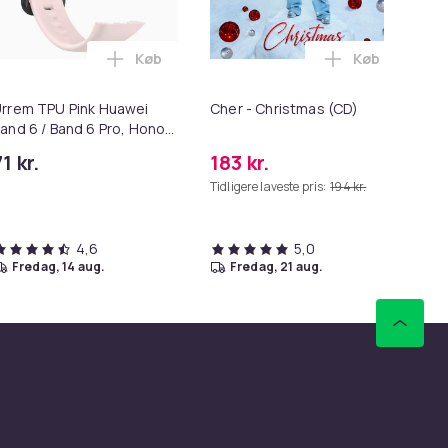
Køb
Køb
en
nomisk musehåndledsstøtte MultiColor i kurven
papiretiketter / prisskilte med snor White 3.5 x 2.2 cm i kurv
Læg Urrem TPU Pink Huawei Band 6 / Band 6 
Læg Cher - C
rrem TPU Pink Huawei
Cher - Christmas (CD)
Uds
and 6 / Band 6 Pro, Honor
tr
and 7 / Band 6
1 kr.
183 kr.
15
Tidligere laveste pris:
194 kr.
Tid
4,6
5,0
fredag, 14 aug.
fredag, 21 aug.