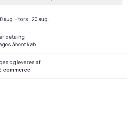
Læg CUDY Mesh Solution M3000 3-pk
18 aug. - tors., 20 aug.
er betaling
dages åbent køb
ges og leveres af
E-commerce