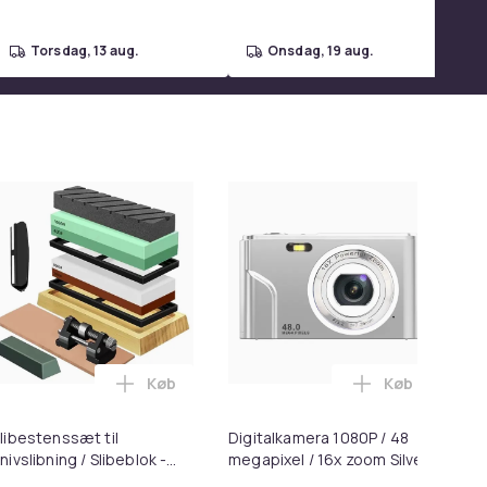
torsdag, 13 aug.
onsdag, 19 aug.
Køb
Køb
kurven
en - 10W (10-Pack) i kurven
rspoler Black & Decker GL4525, GL5028, GLC1423L, GLC1825L
Læg Slibestenssæt til Knivslibning / Slibeb
Læg Digitalka
libestenssæt til
Digitalkamera 1080P / 48
Øre
nivslibning / Slibeblok -
megapixel / 16x zoom Silver
QC
400/1000/3000/8000
2i