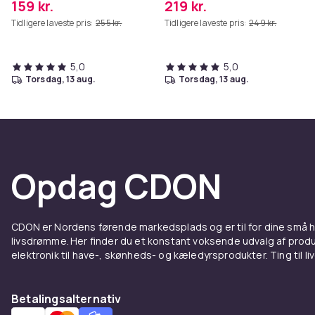
159 kr.
219 kr.
Tidligere laveste pris:
255 kr.
Tidligere laveste pris:
249 kr.
5,0
5,0
torsdag, 13 aug.
torsdag, 13 aug.
Opdag CDON
CDON er Nordens førende markedsplads og er til for dine små
livsdrømme. Her finder du et konstant voksende udvalg af produk
elektronik til have-, skønheds- og kæledyrsprodukter. Ting til li
Betalingsalternativ