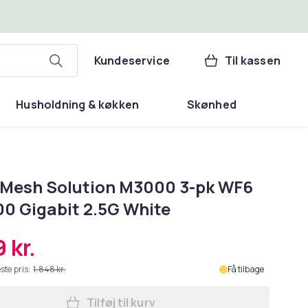
Kundeservice
Til kassen
Husholdning & køkken
Skønhed
Mesh Solution M3000 3-pk WF6
0 Gigabit 2.5G White
 kr.
ste pris:
1.848 kr.
Få tilbage
Tilføj til kurv