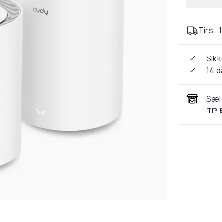
Tirs., 
Sikk
14 
Sæl
TP 