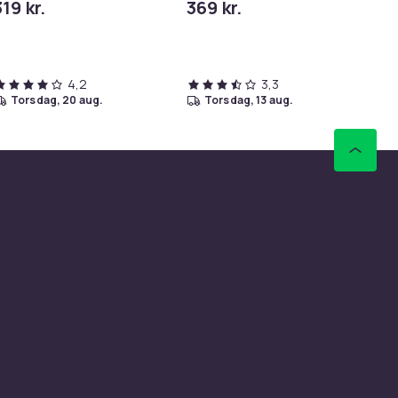
319 kr.
369 kr.
89
So
4,2
3,3
torsdag, 20 aug.
torsdag, 13 aug.