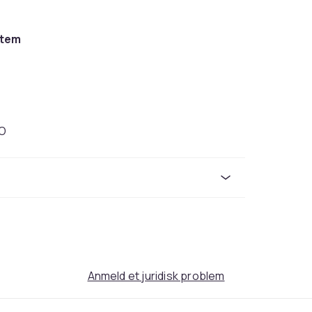
stem
MO
ele hjemmet WiFi designet til at levere jævn
 på samme tid. Oplev næste generation af WiFi
ere dækning? Du skal blot tilføje en anden.
 hurtig Wi-Fi 6 Speed.
Anmeld et juridisk problem
tværkskapacitet markant, hvilket muliggør