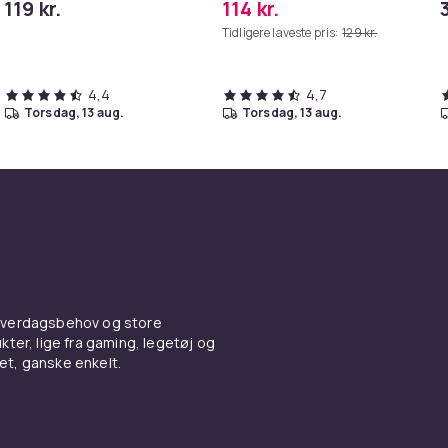
119 kr.
114 kr.
græstrimmer
Tidligere laveste pris:
129 kr.
4,4
4,7
torsdag, 13 aug.
torsdag, 13 aug.
 hverdagsbehov og store
ter, lige fra gaming, legetøj og
vet, ganske enkelt.