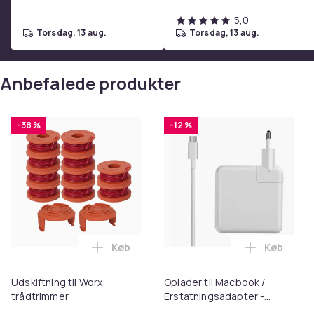
standarder.
5,0
For mere information, se den downloadbare pdf-
torsdag, 13 aug.
torsdag, 13 aug.
Farve
Vægt
Anbefalede produkter
Varenr.
Produktsikkerhedsinformation
-38 %
-12 %
Køb
Køb
Læg Udskiftning til Worx trådtrimmer i 
Læg Oplad
Udskiftning til Worx
Oplader til Macbook /
trådtrimmer
Erstatningsadapter -
MagSafe Gen 3 - 96W