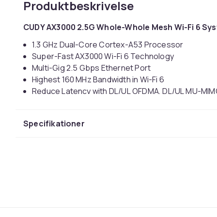
Produktbeskrivelse
CUDY AX3000 2.5G Whole-Whole Mesh Wi-Fi 6 Sy
1.3 GHz Dual-Core Cortex-A53 Processor
Super-Fast AX3000 Wi-Fi 6 Technology
Multi-Gig 2.5 Gbps Ethernet Port
Highest 160 MHz Bandwidth in Wi-Fi 6
Reduce Latency with DL/UL OFDMA, DL/UL MU-MI
TR069/TR098/TR181/TR111
Specifikationer
Med Cudy Mesh Wi-Fi 6 System vil du nyde avanceret h
videostreaming og hurtig onlinespil til flere enheder
6, perfekt til mellemstore til store hjem. Ønsker du m
Up to 3 Gbps Wi-Fi 6 Speed:
Nyd jævn streaming, downloading og spil med ekstrem
2.5 Gbps WAN Port
Udstyret med 10/100/1000 Mbps-porte, udvider din ne
øjeblikkelig overførsel af store filer.