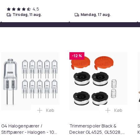
4,5
fil under produktmediefanen nedenfor.
tirsdag, 11 aug.
mandag, 17 aug.
Hvid
360
2ad9e06a-62ff-4785-b236-1c05179b0669
-12 %
Køb
Køb
kurven
er til Macbook / Erstatningsadapter - MagSafe Gen 3 - 96W i 
Læg G4 Halogenpærer / Stiftpærer - Halog
Læg Trimme
G4 Halogenpærer /
Trimmerspoler Black &
S
Stiftpærer - Halogen - 10W
Decker GL4525, GL5028,
K
(10-Pack)
GLC1423L, GLC1825L