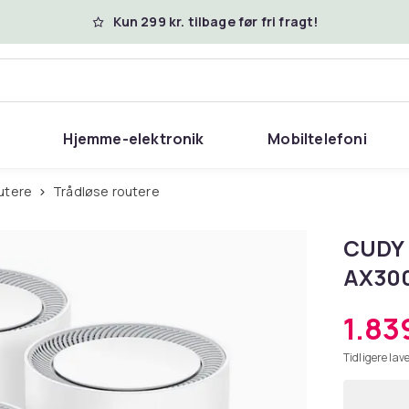
Kun 299 kr. tilbage før fri fragt!
Hjemme-elektronik
Mobiltelefoni
outere
Trådløse routere
CUDY 
AX300
1.839
Tidligere lave