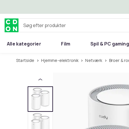
Spring til hovedindhold
Søg efter produkter
Alle kategorier
Film
Spil & PC gaming
Hjem & have
Startside
Hjemme-elektronik
Netværk
Broer & r