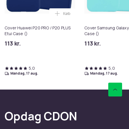
Farve
Køb
CANDY BLÅ
Læg Cover Huawei P20 PRO / P20
Varenr.
Cover Huawei P20 PRO / P20 PLUS
Cover Samsung Galaxy 
08445b9d-6711-4d3b-84a2-bb38c15d2deb
Etui Case ()
Case ()
Produktsikkerhedsinformation
113 kr.
113 kr.
5,0
5,0
mandag, 17 aug.
mandag, 17 aug.
Opdag CDON