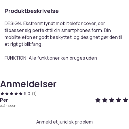
Produktbeskrivelse
DESIGN: Ekstremt tyndt mobiltelefoncover, der
tilpasser sig perfekt til din smartphones form. Din
mobiltelefon er godt beskyttet, og designet gør den til
et rigtigt blikfang.
FUNKTION: Alle funktioner kan bruges uden
begrænsninger, knapper og drejeknapper er let
tilgængelige, og alle porte er frit tilgængelige. Selvom
dette beskyttende etui er tyndt, let og blødt, giver det
Anmeldelser
meget god beskyttelse mod stød.
5,0
(1)
KVALITET: Kun materialer af høj kvalitet blev brugt i
Per
et år siden
behandlingen af dette etui for at gøre
mobiltelefoncoveret så robust og slidstærk som muligt
.
Anmeld et juridisk problem