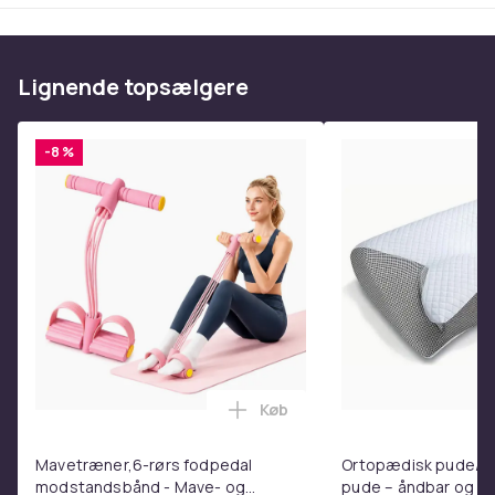
BESKYTTELSE: Mobiltelefoncoveret giver
fremragende beskyttelse, som beskytter
mobiltelefonen i tilfælde af en kollision. Hjørner og
Lignende topsælgere
kanter er sikre mod ridser og andre mærker.
Mobiltelefoncoveret dækker hele bagsiden (undtagen
kameraet, evt. andre vigtige elementer og detaljer).
-8 %
ANDET: På trods af den gode beskyttelse anbefaler vi
en beskyttelsesfilm til displayet. Dette giver ekstra
beskyttelse mod ridser på displayet og fås i vores
butik. Den viste smartphone er IKKE inkluderet i
leveringen!
Cadorabo Ultratyndt beskyttende etui lavet af TPU
silikone i et trendy slikdesign
Køb
Læg Mavetræner,6-rørs fodpe
Silikonedelen af det beskyttende etui i TPU-blandingen
Mavetræner,6-rørs fodpedal
Ortopædisk pude/m
forhindrer etuiet i at løsne sig fra din telefon. Ydermere
modstandsbånd - Mave- og
pude – åndbar og lin