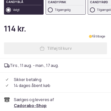
CANDY BLÅ
CANDY PINK
CANDY RØD
Valgt
Tilgængelig
Tilgængel
114 kr.
Få tilbage
Tilføj til kurv
Læg Cover Samsung Galaxy S
Tirs., 11 aug. - man., 17 aug.
Sikker betaling
14 dages åbent køb
Sælges og leveres af
Cadorabo-Shop