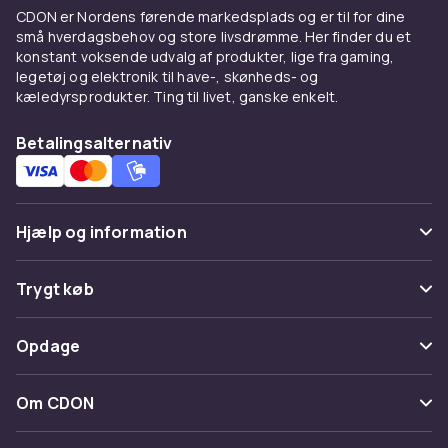
CDON er Nordens førende markedsplads og er til for dine
små hverdagsbehov og store livsdrømme. Her finder du et
konstant voksende udvalg af produkter, lige fra gaming,
legetøj og elektronik til have-, skønheds- og
kæledyrsprodukter. Ting til livet, ganske enkelt.
Betalingsalternativ
Hjælp og information
Ofte stillede spørgsmål
Trygt køb
Spor pakke
Betaling
Opdage
Fortryd & returner her
Levering
Kategorier
Kontakt os
Om CDON
Vilkår & policy
Maerke