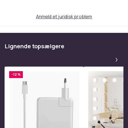
b633c0f8-ba4c-5a6b-9a6d-69846cf4caf1
Produktsikkerhedsinformation
Anmeld et juridisk problem
Lignende topsælgere
Pa
-12 %