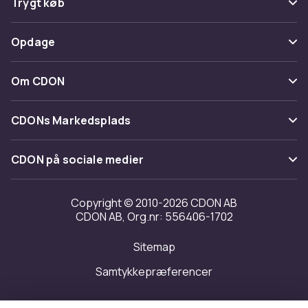
Trygt køb
Spor pakke
Betaling
Opdage
Fortryd & returner her
Levering
Kategorier
Kontakt os
Om CDON
Vilkår & policy
Maerke
Om os
Tilbagekaldelser
CDONs Markedsplads
Guider
Kundeanmeldelser
Merchant Help Center
CDON på sociale medier
Arbejd på CDON
Investor relations
Copyright © 2010-2026 CDON AB
CDON AB, Org.nr: 556406-1702
Tilgængelighed
Sitemap
Transparensrapport
Samtykkepræferencer