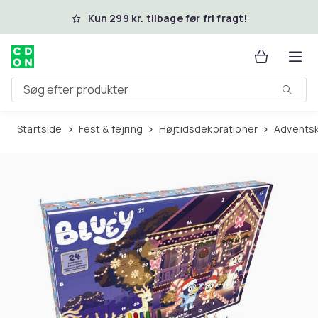
Spring til hovedindhold
Kun 299 kr. tilbage før fri fragt!
Søg efter produkter
Startside
Fest & fejring
Højtidsdekorationer
Advents