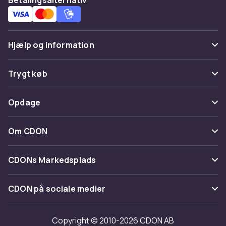
Hjælp og information
Ofte stillede spørgsmål
Trygt køb
Spor pakke
Betaling
Opdage
Fortryd & returner her
Levering
Kategorier
Kontakt os
Om CDON
Vilkår & policy
Maerke
Om os
Tilbagekaldelser
CDONs Markedsplads
Guider
Kundeanmeldelser
Merchant Help Center
CDON på sociale medier
Arbejd på CDON
Investor relations
Copyright © 2010-2026 CDON AB