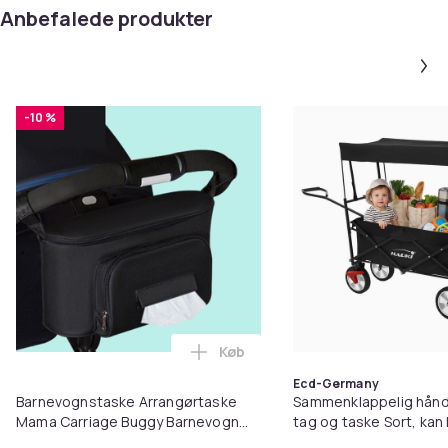
Anbefalede produkter
-10 %
Køb
Læg Barnevognstaske Arrangørt
Ecd-Germany
Barnevognstaske Arrangørtaske
Sammenklappelig hån
Mama Carriage Buggy Barnevogn
tag og taske Sort, kan 
Cart Basket Hook Rygsæk
80 kg Hauki