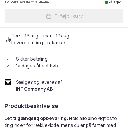
Tidligere laveste pris:
219 kr.
På lager
Tilføj til kurv
Læg Barnevogns taske - Univ
Tors., 13 aug. - man., 17 aug.
Leveres til din postkasse
Sikker betaling
14 dages åbent køb
Sælges og leveres af
INF Company AB
Produktbeskrivelse
Let tilgængelig opbevaring:
Hold alle dine vigtigste
ting inden for rækkevidde, mens du er på farten med