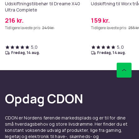
Udskiftningstilbehør til Dreame X40
Udskiftning til Worx t
Ultra Complete
216 kr.
159 kr.
Tidligere laveste pris:
249 kr.
Tidligere laveste pris:
255 kr
5,0
5,0
fredag, 14 aug.
fredag, 14 aug.
Opdag CDON
CDON er Nordens førende markedsplads og er til for dine
små hverdagsbehov og store livsdrømme. Her finder du et
konstant voksende udvalg af produkter, lige fra gaming,
legetøj og elektronik til have-, skønheds- og