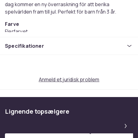
dag kommer en ny överraskning för att berika
spelvärlden fram till jul. Perfekt för barn från 3 år.
Farve
Flerfarvet
Materiale
Specifikationer
Stof, Plast
Anbefalet alder (maks)
12
Anbefalet alder (min)
3
Anmeld et juridisk problem
Vægt
125
Varenr.
Lignende topsælgere
ba90162e-ca49-5a8f-a140-105d2d82045d
Pa
Produktsikkerhedsinformation