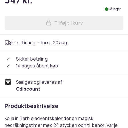
347 kr.
På lager
Tilføj til kurv
Læg Barbie Adventskalender 
Fre., 14 aug. - tors., 20 aug.
Sikker betaling
14 dages åbent køb
Sælges og leveres af
Cdiscount
Produktbeskrivelse
Kolla in Barbie adventskalender en magisk
nedräkningstimer med 24 stycken och tillbehör. Varje