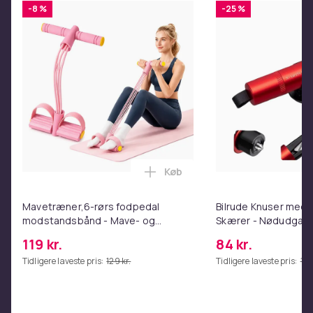
-8 %
-25 %
Køb
Læg Mavetræner,6-rørs fodpe
Mavetræner,6-rørs fodpedal
Bilrude Knuser med 
modstandsbånd - Mave- og
Skærer - Nødudgang
coretræning, yoga og
Kompatibel med Alle
119 kr.
84 kr.
hjemmetræningscenter Pink
Red
Tidligere laveste pris:
129 kr.
Tidligere laveste pris:
112 