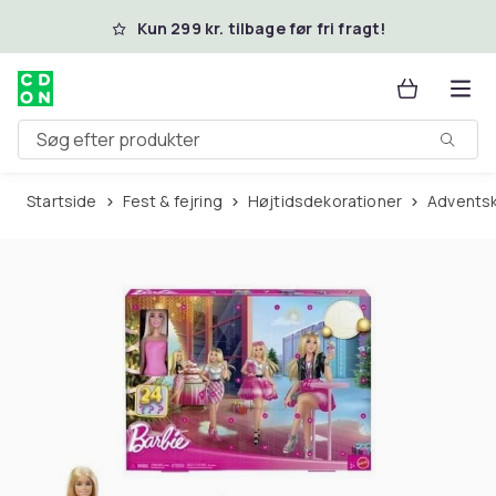
Spring til hovedindhold
Kun 299 kr. tilbage før fri fragt!
Søg efter produkter
Startside
Fest & fejring
Højtidsdekorationer
Advents