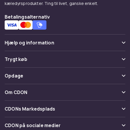
kæledyrsprodukter. Ting til livet, ganske enkelt.
Betalingsalternativ
Hjælp og information
Ofte stillede spørgsmål
Trygt køb
Spor pakke
Betaling
Opdage
Fortryd & returner her
Levering
Kategorier
Kontakt os
Om CDON
Vilkår & policy
Maerke
Om os
Tilbagekaldelser
CDONs Markedsplads
Guider
Kundeanmeldelser
Merchant Help Center
CDON på sociale medier
Arbejd på CDON