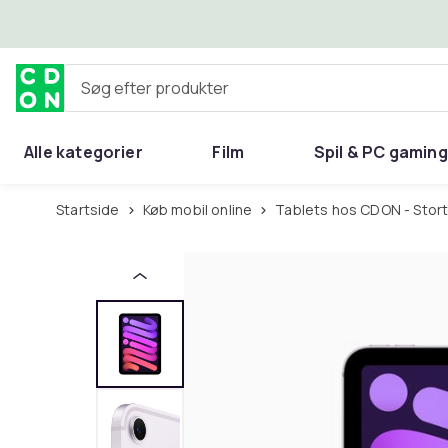
Spring til hovedindhold
Søg efter produkter
Alle kategorier
Film
Spil & PC gaming
Hjem & have
Startside
Køb mobil online
Tablets hos CDON - Stort