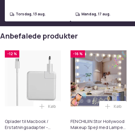
torsdag, 13 aug.
mandag, 17 aug.
Anbefalede produkter
-12 %
-16 %
Køb
Køb
Læg Oplader til Macbook / Erstatningsa
Læg FENCH
Oplader til Macbook /
FENCHILIIN Stor Hollywood
Erstatningsadapter -
Makeup Spejl med Lamper
MagSafe Gen 3 - 96W
Bluetooth Table Top