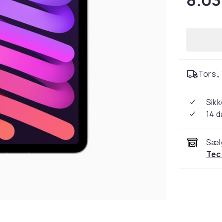
8.03
Tors.,
Sikk
14 
Sæl
Tec