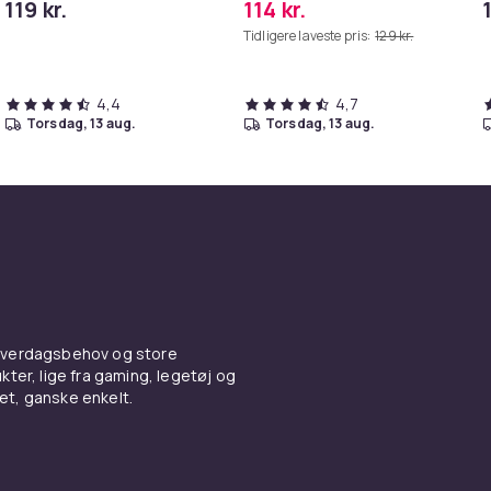
119 kr.
114 kr.
græstrimmer
Tidligere laveste pris:
129 kr.
4,4
4,7
torsdag, 13 aug.
torsdag, 13 aug.
 hverdagsbehov og store
ter, lige fra gaming, legetøj og
vet, ganske enkelt.