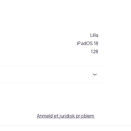
Lilla
iPadOS 18
128
5G
Apple
8.3
LED
297
bf815aaf-7788-57f6-8d50-acc95313deaf
Anmeld et juridisk problem