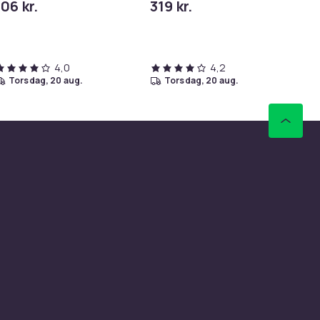
106 kr.
319 kr.
86
4,0
4,2
torsdag, 20 aug.
torsdag, 20 aug.