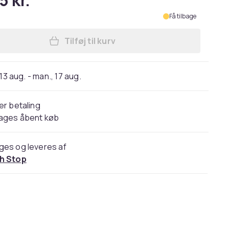
5 kr.
Få tilbage
Tilføj til kurv
Læg Apple iPad mini 5G TD-LTE & FDD-
 13 aug. - man., 17 aug.
er betaling
dages åbent køb
ges og leveres af
h Stop