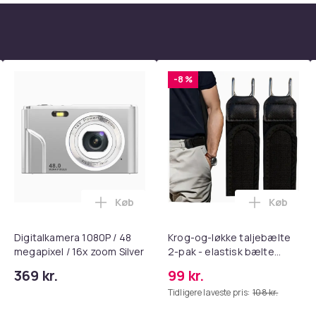
-8 %
Køb
Køb
tandsbånd - Mave- og coretræning, yoga og hjemmetræningsc
ght Beauty Vanity Namira - make up spejl med belysning - holly
Læg Digitalkamera 1080P / 48 megapixel 
Læg Krog-
Digitalkamera 1080P / 48
Krog-og-løkke taljebælte
megapixel / 16x zoom Silver
2-pak - elastisk bælte
uden spænde med
369 kr.
99 kr.
justerbar metal krog,
Tidligere laveste pris:
108 kr.
åndbar usynlig taljebånd til
bukser og jeans Black