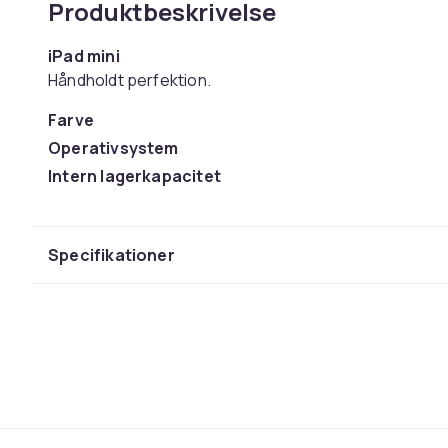
Produktbeskrivelse
iPad mini
Håndholdt perfektion.
Farve
Operativsystem
Intern lagerkapacitet
Generering af mobilnetværk
Processorfamilie
Specifikationer
Skærmstørrelse
Skærmtype
Vægt
Varenr.
Produktsikkerhedsinformation