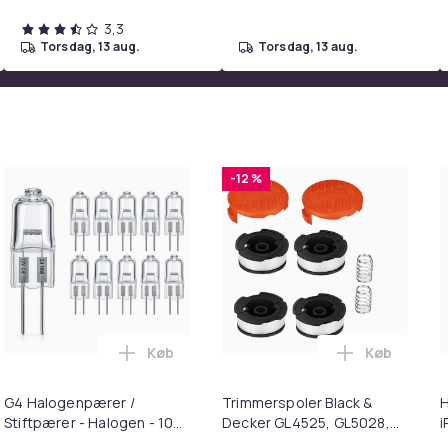
3,3
torsdag, 13 aug.
torsdag, 13 aug.
-12 %
Køb
Køb
dapter - MagSafe Gen 3 - 96W i kurven
ILIIN Stor Hollywood Makeup Spejl med Lamper Bluetooth Tabl
Læg G4 Halogenpærer / Stiftpærer - Halog
Læg Trimme
G4 Halogenpærer /
Trimmerspoler Black &
H
Stiftpærer - Halogen - 10W
Decker GL4525, GL5028,
i
(10-Pack)
GLC1423L, GLC1825L
U