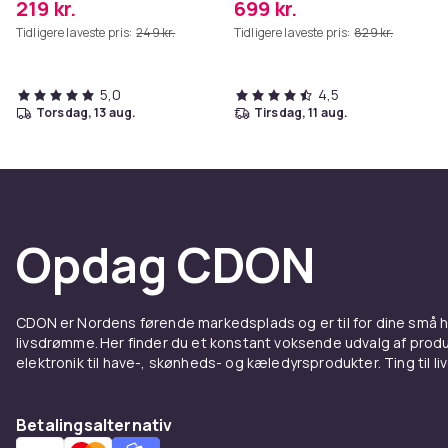
219 kr.
699 kr.
Vægbeslag Hvid 80 x 58 cm
Tidligere laveste pris:
249 kr.
Tidligere laveste pris:
829 kr.
5,0
4,5
torsdag, 13 aug.
tirsdag, 11 aug.
Opdag CDON
CDON er Nordens førende markedsplads og er til for dine små
livsdrømme. Her finder du et konstant voksende udvalg af produk
elektronik til have-, skønheds- og kæledyrsprodukter. Ting til li
Betalingsalternativ