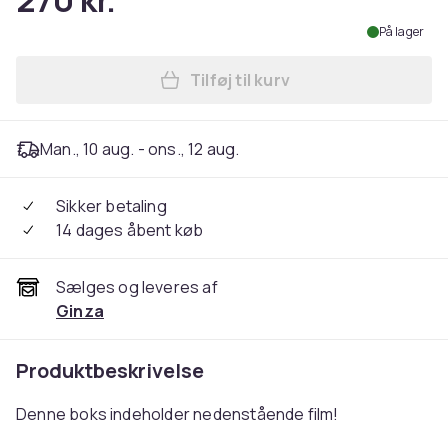
270 kr.
På lager
Tilføj til kurv
Læg Alien: 6-Movie Collectio
Man., 10 aug. - ons., 12 aug.
Sikker betaling
14 dages åbent køb
Sælges og leveres af
Ginza
Produktbeskrivelse
Denne boks indeholder nedenstående film!