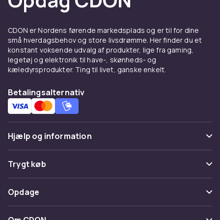
Bill Paxton
Carrie Henn
CDON er Nordens førende markedsplads og er til for dine
William Hope
små hverdagsbehov og store livsdrømme. Her finder du et
Jenette Goldstein
konstant voksende udvalg af produkter, lige fra gaming,
Mark Rolston
legetøj og elektronik til have-, skønheds- og
Charles S. Dutton
kæledyrsprodukter. Ting til livet, ganske enkelt.
Charles Dance
Betalingsalternativ
Ralph Brown
Pete Postlethwaite
Brian Glover
Paul McGanne
Hjælp og information
Winona Ryder
Ron Perlman
Ofte stillede spørgsmål
Trygt køb
Dan Hedaya
Brad Dourif
Spor pakke
Michael Wincott
Betaling
Opdage
Fortryd & returner her
J. E. Freeman
Levering
Leland Orser
Kategorier
Kontakt os
Om CDON