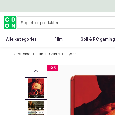
Spring til hovedindhold
Søg efter produkter
Alle kategorier
Film
Spil & PC gaming
Hjem & have
Startside
Film
Genre
Gyser
-2 %