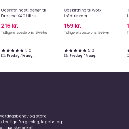
Udskiftningstilbehør til
Udskiftning til Worx
T
Dreame X40 Ultra
trådtrimmer
t
Complete
216 kr.
159 kr.
Tidligere laveste pris:
249 kr.
Tidligere laveste pris:
255 kr.
T
5,0
5,0
fredag, 14 aug.
fredag, 14 aug.
 hverdagsbehov og store
ter, lige fra gaming, legetøj og
vet, ganske enkelt.