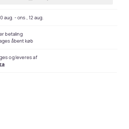
Læg 28 Years Later: The Bone Temple
10 aug. - ons., 12 aug.
er betaling
dages åbent køb
ges og leveres af
za