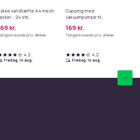
ykke vandtætte A4 mesh
Cupping med
Ju
asker - 24 stk
vakuumpumpe til
Fr
behandling og massage 12
Du
169 kr.
169 kr.
2.
stk
Sæ
idligere laveste pris:
189 kr.
Tidligere laveste pris:
219 kr.
Væg
til
4,2
4,2
fredag, 14 aug.
fredag, 14 aug.