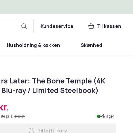
Kundeservice
Til kassen
Husholdning & køkken
Skønhed
ars Later: The Bone Temple (4K
Blu-ray / Limited Steelbook)
kr.
ste pris:
310 kr.
På lager
Tilføj til kurv