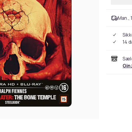
Man., 
Sikk
14 
Sæl
Gin