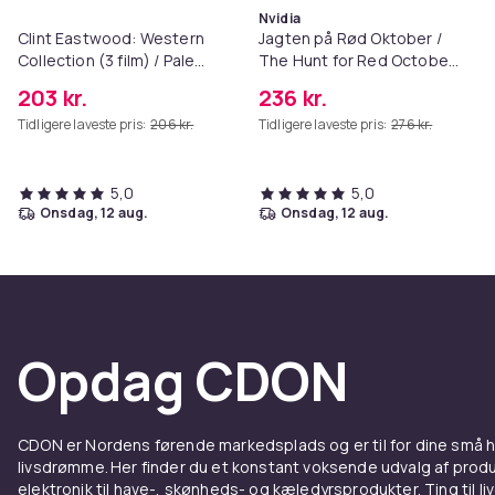
Nvidia
Clint Eastwood: Western
Jagten på Rød Oktober /
Collection (3 film) / Pale
The Hunt for Red October
Rider, Unforgiven, The
(4K UHD + Blu-ray)
203 kr.
236 kr.
Outlaw Josey Wales (3 Blu-
Tidligere laveste pris:
206 kr.
Tidligere laveste pris:
276 kr.
ray)
5,0
5,0
onsdag, 12 aug.
onsdag, 12 aug.
Opdag CDON
CDON er Nordens førende markedsplads og er til for dine små
livsdrømme. Her finder du et konstant voksende udvalg af produk
elektronik til have-, skønheds- og kæledyrsprodukter. Ting til li