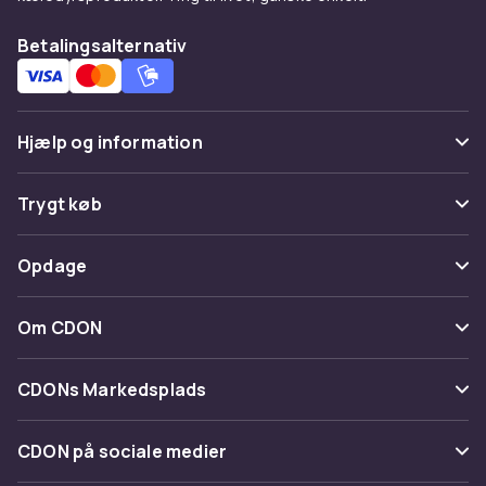
Betalingsalternativ
Hjælp og information
Ofte stillede spørgsmål
Trygt køb
Spor pakke
Betaling
Opdage
Fortryd & returner her
Levering
Kategorier
Kontakt os
Om CDON
Vilkår & policy
Maerke
Om os
Tilbagekaldelser
CDONs Markedsplads
Guider
Kundeanmeldelser
Merchant Help Center
CDON på sociale medier
Arbejd på CDON