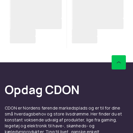
Opdag CDON
CDON er Nordens førende markedsplads og er til for dine
små hverdagsbehov og store livsdrømme. Her finder du et
konstant voksende udvalg af produkter, lige fra gaming,
legetøj og elektronik til have-, skønheds- og
kæledyrsprodukter. Ting til livet, ganske enkelt.