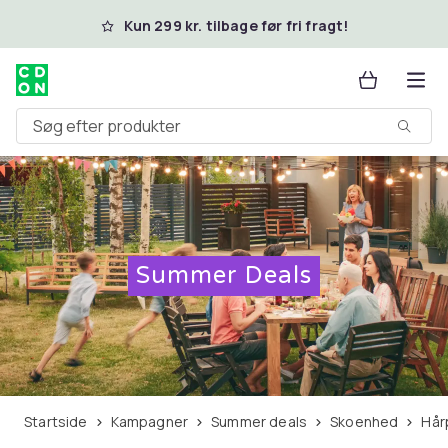
Spring til hovedindhold
Kun 299 kr. tilbage før fri fragt!
Søg efter produkter
Summer Deals
Startside
Kampagner
Summer deals
Skoenhed
Hå