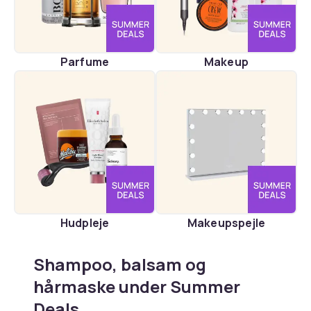
Parfume
Makeup
Hudpleje
Makeupspejle
Shampoo, balsam og
hårmaske under Summer
Deals