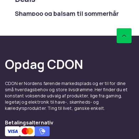
Shampoo og balsam til sommerhår
Sol, klor og saltvand påvirker håret.
Sortimentet samler shampoo og balsam fra
L'Oréal, Schwarzkopf, Maria Nila, OGX og Wella.
Produkter til farvet, krøllet, tørt og tyndt hår
findes mærket direkte i sortimentet. Filtrer på
Opdag CDON
hårtype og behov i kampagnen for at finde det
rigtige produkt.
Hårmaske og behandlinger
CDON er Nordens førende markedsplads og er til for dine
små hverdagsbehov og store livsdrømme. Her finder du et
Genopfugtende hårmasker og leave-in-
konstant voksende udvalg af produkter, lige fra gaming,
behandlinger lindrer tørhed efter
legetøj og elektronik til have-, skønheds- og
sommervarmen. Sortimentet dækker
kæledyrsprodukter. Ting til livet, ganske enkelt.
keratinbehandlinger, olier og argan- og
Betalingsalternativ
kokosbaserede serummer. Mærker som
Olaplex, Moroccanoil og Kérastase findes i
udvalget. Produktbeskrivelsen viser hårtype,