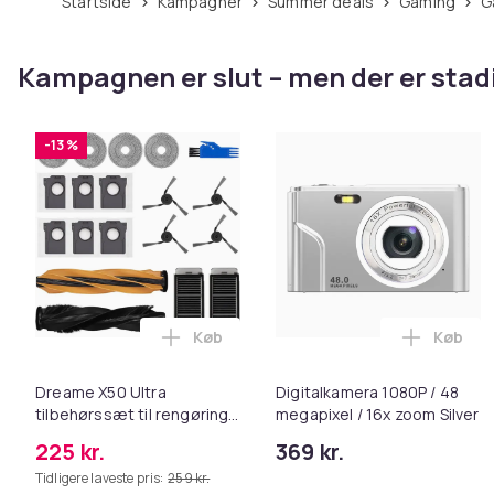
Startside
Kampagner
Summer deals
Gaming
Kampagnen er slut – men der er stadi
-13 %
Køb
Køb
Læg Dreame X50 Ultra tilbehørssæt til
Læg Dig
Dreame X50 Ultra
Digitalkamera 1080P / 48
tilbehørssæt til rengøring
megapixel / 16x zoom Silver
med børster, filtre og
225 kr.
369 kr.
moppeklude, kompatibel
Tidligere laveste pris:
259 kr.
med Dreame L50 Pro Ultra,