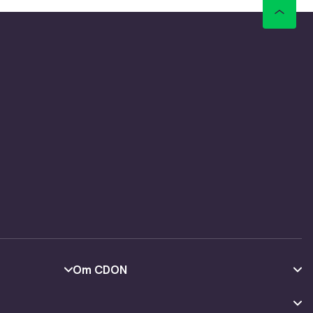
cing og
Odyssey
-Sync og
hning med
Series X.
de,
Om CDON
Om os