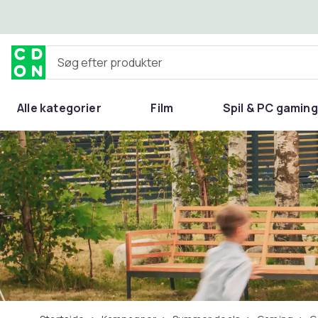
Spring til hovedindhold
Søg efter produkter
Alle kategorier
Film
Spil & PC gaming
Hjem & have