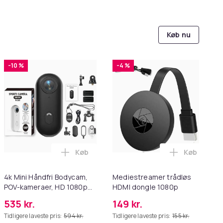
Køb nu
-10 %
-4 %
Køb
Køb
Dreame L50 Pro Ultra, L40s Pro Ultra og MOVA V50 Ultra i kur
INTEX 28031 i kurven
dækning til poolramme 305 cm INTEX 28030 i kurven
Læg 4k Mini Håndfri Bodycam, POV-kamer
Læg Medies
4k Mini Håndfri Bodycam,
Mediestreamer trådløs
POV-kameraer, HD 1080p
HDMI dongle 1080p
Mini Bærbare Body
535 kr.
149 kr.
Adventure Action-
Tidligere laveste pris:
594 kr.
Tidligere laveste pris:
155 kr.
kameraer med Lyd