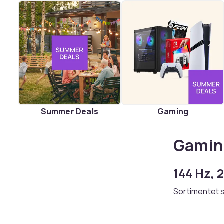
Summer Deals
Gaming
Gamin
144 Hz, 
Sortimentet 
Odyssey og AO
kampagnen, m