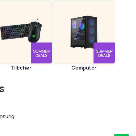
Tilbehør
Computer
s
amsung
or
D,