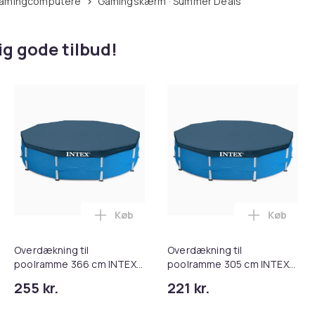
Gamingcomputere
Gamingskærm · Summer Deals
g gode tilbud!
Køb
Køb
 rengøring med børster, filtre og moppeklude, kompatibel med 
italkamera 1080P / 48 megapixel / 16x zoom Silver i kurven
Læg Overdækning til poolramme 366 cm 
Læg Over
Overdækning til
Overdækning til
poolramme 366 cm INTEX
poolramme 305 cm INTEX
28031
28030
255 kr.
221 kr.