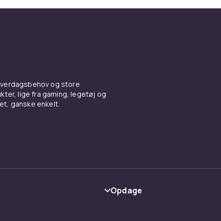
l HD, QHD eller 4K fremgår direkte af produktbeskrivelsen.
g ultrawide
e med 1500R eller 1800R radius giver bedre fordybelse i ra
il. Ultrawide-format som 21:9 og 32:9 findes fra Samsung 
entet dækker størrelser fra 24 tommer op til 49 tommer. G
erstøttelse fremgår af produktbeskrivelsen for nem matc
 hverdagsbehov og store
ter, lige fra gaming, legetøj og
vet, ganske enkelt.
inger og VESA
4, HDMI 2.1 og USB-C er almindelige tilslutninger på
llerne. HDMI 2.1 kræves for 4K ved 120 Hz på PS5 og Xbox 
 100x100 mm er standard for bordsarmer og vægbeslag. Høj
otation af stativ fremgår direkte af produktbeskrivelsen.
Opdage
Kategorier