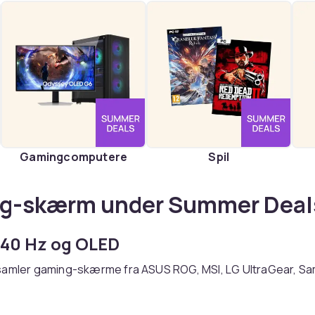
Gamingcomputere
Spil
g-skærm under Summer Deal
240 Hz og OLED
samler gaming-skærme fra ASUS ROG, MSI, LG UltraGear, S
C. Opdateringsfrekvens fra 144 Hz til 240 Hz er standard f
ed nogle OLED-modeller på 360 Hz. Paneltype IPS eller OLE