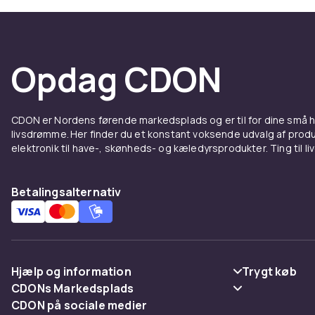
opløsning Ful
Curved o
Curved-skærm
Opdag CDON
simulationssp
og LG. Sortim
FreeSync-und
CDON er Nordens førende markedsplads og er til for dine små
grafikkort.
livsdrømme. Her finder du et konstant voksende udvalg af produk
elektronik til have-, skønheds- og kæledyrsprodukter. Ting til li
Tilslutn
DisplayPort 1.
Betalingsalternativ
kampagnemode
VESA-fæste i
hældning og r
Hjælp og information
Trygt køb
CDONs Markedsplads
Ofte stillede spørgsmål
Betaling
CDON på sociale medier
Merchant Help Center