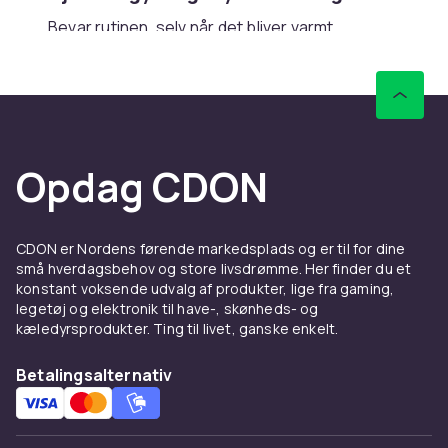
Bevar rutinen, selv når det bliver varmt.
Sortimentet samler håndvægte, kettlebells,
elastikker, træningsbænke og hjemmegym fra
Casall, Reebok og Gymstick. Filtrer direkte på
vægt og materiale i sortimentet. Find også
spejle og opbevaring til udstyret i samme
Opdag CDON
kampagne.
Løb og cardio
Løb er sæsonens nemmeste træning. Find
CDON er Nordens førende markedsplads og er til for dine
små hverdagsbehov og store livsdrømme. Her finder du et
løbesko fra Nike, Adidas, Asics og New
konstant voksende udvalg af produkter, lige fra gaming,
Balance, samt løbetøj, drikkedunke og
legetøj og elektronik til have-, skønheds- og
sportsarmbånd. Sortimentet dækker også
kæledyrsprodukter. Ting til livet, ganske enkelt.
motionscykler, crosstrainere og løbebånd til
den, der hellere træner indendørs, når vejret
Betalingsalternativ
skifter. Produktbeskrivelsen viser dæmpning
og pronationsstøtte.