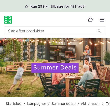
Spring til hovedindhold
Kun 299 kr. tilbage før fri fragt!
Søg efter produkter
Summer Deals
Startside
Kampagner
Summer deals
Aktiv livsstil
T