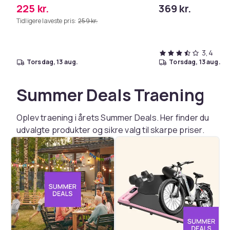
moppeklude, kompatibel med
225 kr.
369 kr.
Dreame L50 Pro Ultra, L40s Pro
Tidligere laveste pris:
259 kr.
Ultra og MOVA V50 Ultra
3,4
torsdag, 13 aug.
torsdag, 13 aug.
Summer Deals Traening
Oplev traening i årets Summer Deals. Her finder du
udvalgte produkter og sikre valg til skarpe priser.