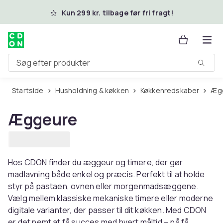
Spring til hovedindhold
Kun 299 kr. tilbage før fri fragt!
Søg efter produkter
Startside
Husholdning & køkken
Køkkenredskaber
Æ
Æggeure
Hos CDON finder du æggeur og timere, der gør
madlavning både enkel og præcis. Perfekt til at holde
styr på pastaen, ovnen eller morgenmadsæggene.
Vælg mellem klassiske mekaniske timere eller moderne
digitale varianter, der passer til dit køkken. Med CDON
er det nemt at få succes med hvert måltid – på få