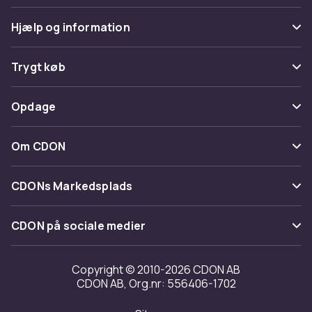
Hjælp og information
Ofte stillede spørgsmål
Trygt køb
Spor pakke
Betaling
Opdage
Fortryd & returner her
Levering
Kategorier
Kontakt os
Om CDON
Vilkår & policy
Maerke
Om os
Tilbagekaldelser
CDONs Markedsplads
Guider
Kundeanmeldelser
Merchant Help Center
CDON på sociale medier
Arbejd på CDON
Investor relations
Copyright © 2010-2026 CDON AB
CDON AB, Org.nr: 556406-1702
Tilgængelighed