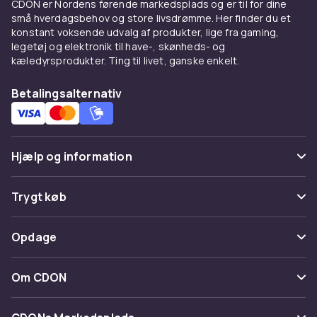
for at sikre, at dit VVS-system kører
CDON er Nordens førende markedsplads og er til for dine
problemfrit og problemfrit. Derfor tilbyder vi
små hverdagsbehov og store livsdrømme. Her finder du et
konstant voksende udvalg af produkter, lige fra gaming,
kun de bedste muligheder på markedet.
legetøj og elektronik til have-, skønheds- og
kæledyrsprodukter. Ting til livet, ganske enkelt.
Hos CDON stræber vi efter at tilbyde vores
kunder det bedste udvalg af
Betalingsalternativ
kvalitetsprodukter på en pålidelig og bekvem
måde. Se alle produkter og find de VVS-rør, der
passer til dine behov. Køb nu og drag fordel af
vores omfattende sortiment. Gør dit køb nemt
Hjælp og information
og problemfrit hos os!
Ofte stillede spørgsmål
Trygt køb
Spor pakke
Betaling
Opdage
Fortryd & returner her
Levering
Kategorier
Kontakt os
Om CDON
Vilkår & policy
Maerke
Om os
Tilbagekaldelser