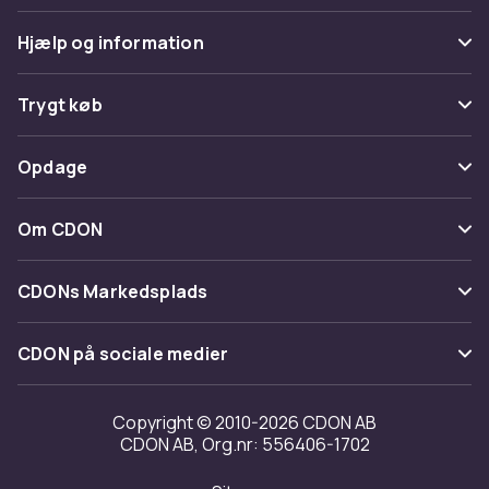
Hjælp og information
Ofte stillede spørgsmål
Trygt køb
Spor pakke
Betaling
Opdage
Fortryd & returner her
Levering
Kategorier
Kontakt os
Om CDON
Vilkår & policy
Maerke
Om os
Tilbagekaldelser
CDONs Markedsplads
Guider
Kundeanmeldelser
Merchant Help Center
CDON på sociale medier
Arbejd på CDON
Investor relations
Copyright © 2010-2026 CDON AB
CDON AB, Org.nr: 556406-1702
Tilgængelighed