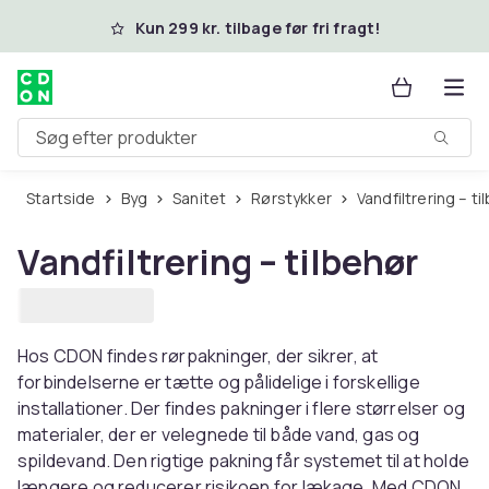
Spring til hovedindhold
Kun 299 kr. tilbage før fri fragt!
Søg efter produkter
Startside
Byg
Sanitet
Rørstykker
Vandfiltrering – t
Vandfiltrering – tilbehør
Hos CDON findes rørpakninger, der sikrer, at
forbindelserne er tætte og pålidelige i forskellige
installationer. Der findes pakninger i flere størrelser og
materialer, der er velegnede til både vand, gas og
spildevand. Den rigtige pakning får systemet til at holde
længere og reducerer risikoen for lækage. Med CDON