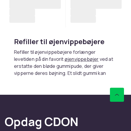
Refiller til øjenvippebøjere
Refiller til øjenvippebøjere forlænger
levetiden på din favorit
øjenvippebøjer
ved at
erstatte den bløde gummipude, der giver
vipperne deres bøjning. Et slidt gummi kan
klemme og skade vipperne, så regelmæssige
udskiftninger er vigtige for både resultat og
vippesundhed.
Hvornår bør du skifte refill
Opdag CDON
Skift gummipuden hver tredje måned eller så
snart du bemærker, at bøjningen ikke holder