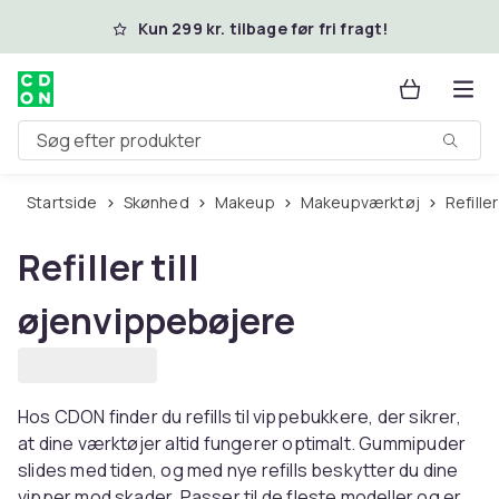
Spring til hovedindhold
Kun 299 kr. tilbage før fri fragt!
Søg efter produkter
Startside
Skønhed
Makeup
Makeupværktøj
Refill
Refiller till
øjenvippebøjere
Hos CDON finder du refills til vippebukkere, der sikrer,
at dine værktøjer altid fungerer optimalt. Gummipuder
slides med tiden, og med nye refills beskytter du dine
vipper mod skader. Passer til de fleste modeller og er