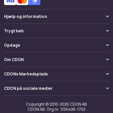
Hjælp og information
Ofte stillede spørgsmål
Trygt køb
Spor pakke
Betaling
Opdage
Fortryd & returner her
Levering
Kategorier
Kontakt os
Om CDON
Vilkår & policy
Maerke
Om os
Tilbagekaldelser
CDONs Markedsplads
Guider
Kundeanmeldelser
Merchant Help Center
CDON på sociale medier
Arbejd på CDON
Investor relations
Copyright © 2010-2026 CDON AB
CDON AB, Org.nr: 556406-1702
Tilgængelighed