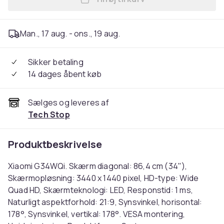
Læg Xiaomi G34WQi computer
Man., 17 aug. - ons., 19 aug.
Sikker betaling
14 dages åbent køb
Sælges og leveres af
Tech Stop
Produktbeskrivelse
Xiaomi G34WQi. Skærm diagonal: 86,4 cm (34"),
Skærmopløsning: 3440 x 1440 pixel, HD-type: Wide
Quad HD, Skærmteknologi: LED, Responstid: 1 ms,
Naturligt aspektforhold: 21:9, Synsvinkel, horisontal:
178°, Synsvinkel, vertikal: 178°. VESA montering,