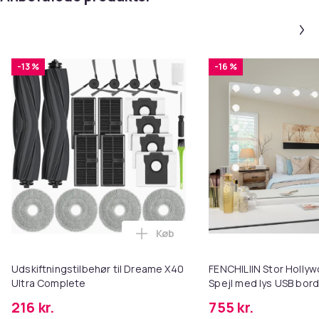
-13 %
-16 %
Køb
Læg Udskiftningstilbehør til Dr
Udskiftningstilbehør til Dreame X40
FENCHILIIN Stor Holl
Ultra Complete
Spejl med lys USB bor
vægbeslag hvid 80 x 5
216 kr.
755 kr.