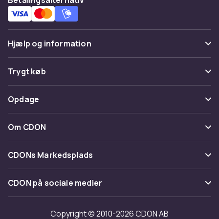
Hjælp og information
Ofte stillede spørgsmål
Trygt køb
Spor pakke
Betaling
Opdage
Fortryd & returner her
Levering
Kategorier
Kontakt os
Om CDON
Vilkår & policy
Maerke
Om os
Tilbagekaldelser
CDONs Markedsplads
Guider
Kundeanmeldelser
Merchant Help Center
CDON på sociale medier
Arbejd på CDON
Investor relations
Copyright © 2010-2026 CDON AB