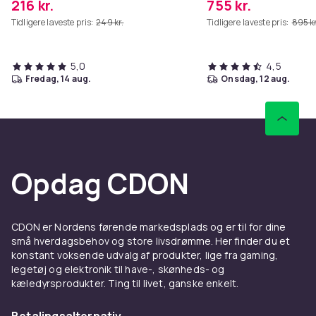
216 kr.
755 kr.
Tidligere laveste pris:
249 kr.
Tidligere laveste pris:
895 kr
5,0
4,5
fredag, 14 aug.
onsdag, 12 aug.
Opdag CDON
CDON er Nordens førende markedsplads og er til for dine
små hverdagsbehov og store livsdrømme. Her finder du et
konstant voksende udvalg af produkter, lige fra gaming,
legetøj og elektronik til have-, skønheds- og
kæledyrsprodukter. Ting til livet, ganske enkelt.
Betalingsalternativ