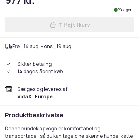
977 kr.
På lager
Tilføj til kurv
Læg vidaXL dobbelt hundekl
Fre., 14 aug. - ons., 19 aug.
Sikker betaling
14 dages åbent køb
Sælges og leveres af
VidaXL Europe
Produktbeskrivelse
Denne hundeklapvogn er komfortabel og
transportabel, så du kan tage dine skønne hunde, katte