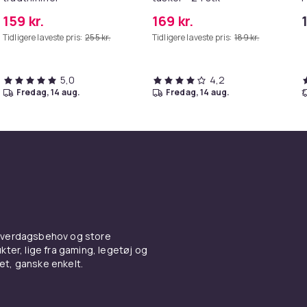
159 kr.
169 kr.
Tidligere laveste pris:
255 kr.
Tidligere laveste pris:
189 kr.
5,0
4,2
fredag, 14 aug.
fredag, 14 aug.
 hverdagsbehov og store
ter, lige fra gaming, legetøj og
vet, ganske enkelt.