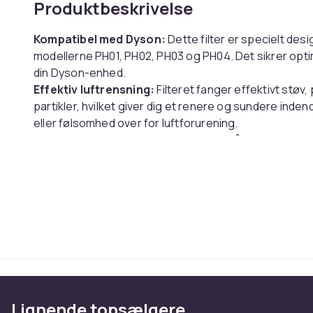
Produktbeskrivelse
Kompatibel med Dyson:
Dette filter er specielt desi
modellerne PH01, PH02, PH03 og PH04. Det sikrer opti
din Dyson-enhed.
Effektiv luftrensning
:
Filteret fanger effektivt støv,
partikler, hvilket giver dig et renere og sundere inden
eller følsomhed over for luftforurening.
Nem installation:
Filteret er nemt at både installere
instruktioner for en hurtig og nem udskiftning.
Specifikationer:
Farve: Orange
Størrelse: Længde: 10,5 cm, Bredde: 14 cm, Højde: 14
Materiale: ABS + glasfiber
Pakken indeholder:
1 x erstatningsfilter
Lignende topsælgere