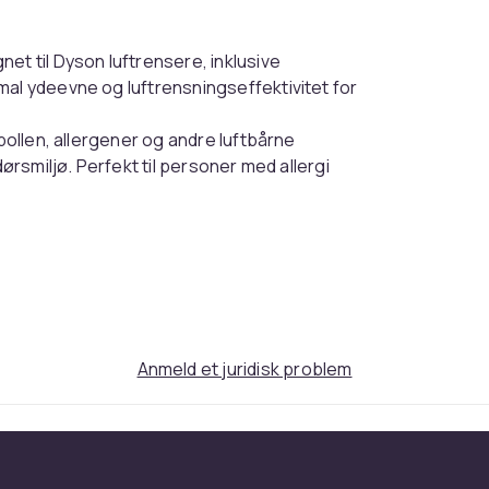
gnet til Dyson luftrensere, inklusive
mal ydeevne og luftrensningseffektivitet for
 pollen, allergener og andre luftbårne
dørsmiljø. Perfekt til personer med allergi
 og udskifte. Bare følg de medfølgende
 cm
Anmeld et juridisk problem