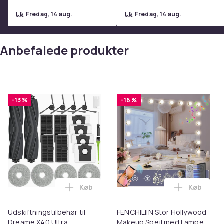
fredag, 14 aug.
fredag, 14 aug.
Anbefalede produkter
-13 %
-16 %
Køb
Køb
Læg Udskiftningstilbehør til Dreame X40
Læg FENCH
Udskiftningstilbehør til
FENCHILIIN Stor Hollywood
Dreame X40 Ultra
Makeup Spejl med Lamper