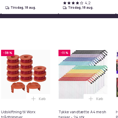
4,2
tirsdag, 18 aug.
tirsdag, 18 aug.
-38 %
-11 %
Køb
Køb
 Ultra Complete i kurven
ILIIN Stor Hollywood Makeup Spejl med Lamper Bluetooth Tabl
Læg Udskiftning til Worx trådtrimmer i ku
Læg Tykke v
Udskiftning til Worx
Tykke vandtætte A4 mesh
H
trådtrimmer
tasker - 24 stk
P