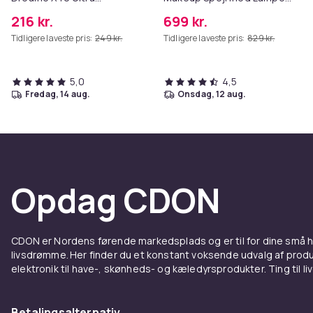
Complete
Bluetooth Table Top
216 kr.
699 kr.
Vægbeslag Hvid 80 x 58 cm
Tidligere laveste pris:
249 kr.
Tidligere laveste pris:
829 kr.
5,0
4,5
fredag, 14 aug.
onsdag, 12 aug.
Opdag CDON
CDON er Nordens førende markedsplads og er til for dine små
livsdrømme. Her finder du et konstant voksende udvalg af produk
elektronik til have-, skønheds- og kæledyrsprodukter. Ting til li
Betalingsalternativ