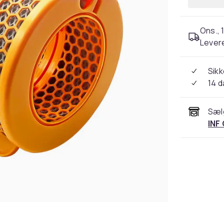
Ons., 1
Levere
Sikk
14 
Sæl
INF