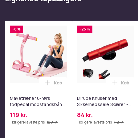
Vægt, gram
Varenr.
Produktsikkerhedsinformation
-8 %
-25 %
Køb
Køb
Læg Mavetræner,6-rørs fodpedal mods
Læg Bil
Mavetræner,6-rørs
Bilrude Knuser med
fodpedal modstandsbånd
Sikkerhedssele Skærer -
- Mave- og coretræning,
Nødudgangsværktøj,
119 kr.
84 kr.
yoga og
Kompatibel med Alle
Tidligere laveste pris:
129 kr.
Tidligere laveste pris:
112 kr.
hjemmetræningscenter
Bilmodeller Red
Pink