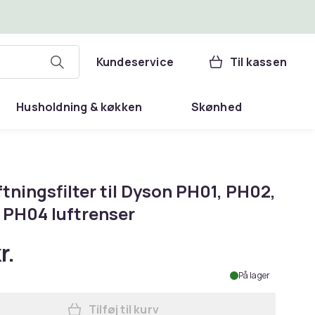
Kundeservice
Til kassen
Husholdning & køkken
Skønhed
tningsfilter til Dyson PH01, PH02,
 PH04 luftrenser
r.
På lager
Tilføj til kurv