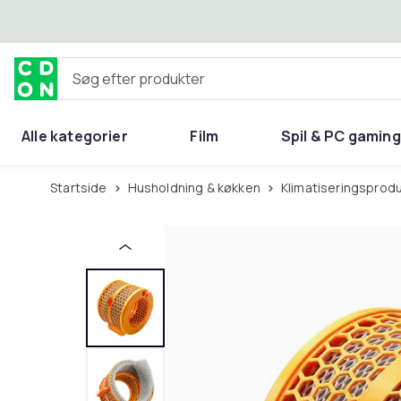
Spring til hovedindhold
Søg efter produkter
Alle kategorier
Film
Spil & PC gaming
Hjem & have
Startside
Husholdning & køkken
Klimatiseringsprod