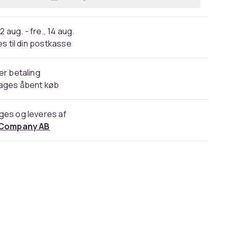
Læg Udskiftningsfilter til Dyson PH
2 aug. - fre., 14 aug.
s til din postkasse
er betaling
dages åbent køb
ges og leveres af
 Company AB