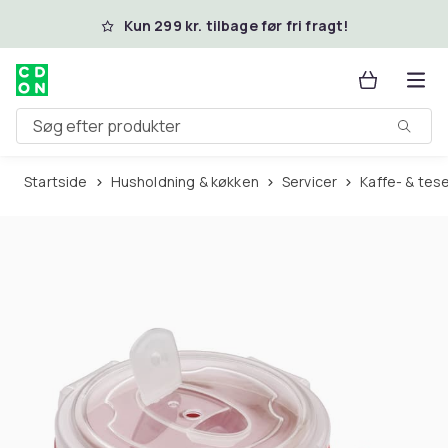
Spring til hovedindhold
Kun 299 kr. tilbage før fri fragt!
Søg efter produkter
Startside
Husholdning & køkken
Servicer
Kaffe- & tes