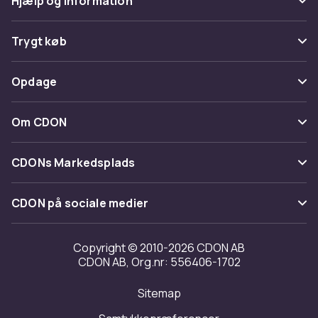
Hjælp og information
Ofte stillede spørgsmål
Trygt køb
Spor pakke
Betaling
Opdage
Fortryd & returner her
Levering
Kategorier
Kontakt os
Om CDON
Vilkår & policy
Maerke
Om os
Tilbagekaldelser
CDONs Markedsplads
Guider
Kundeanmeldelser
Merchant Help Center
CDON på sociale medier
Arbejd på CDON
Investor relations
Copyright © 2010-2026 CDON AB
CDON AB, Org.nr: 556406-1702
Tilgængelighed
Sitemap
Transparensrapport