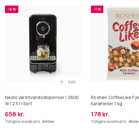
-6 %
-1 %
Køb
Læg Nedis Varmtvandsdispenser | 
Nedis Varmtvandsdispenser | 2600
Roshen CoffeeLike Fyl
W | 2.5 l | Sort
Karameller 1 kg
658 kr.
178 kr.
Tidligere laveste pris:
699 kr.
Tidligere laveste pris:
180 kr