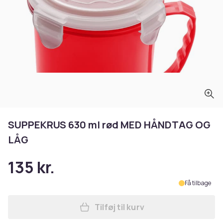
SUPPEKRUS 630 ml rød MED HÅNDTAG OG
LÅG
135 kr.
Få tilbage
Tilføj til kurv
Læg SUPPEKRUS 630 ml rød