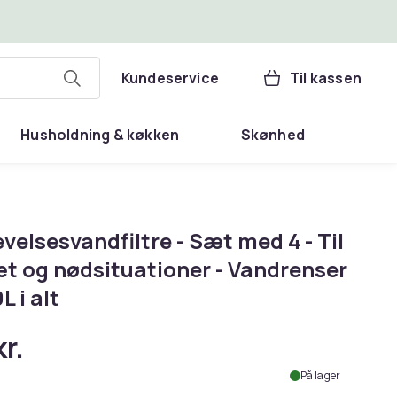
Kundeservice
Til kassen
Husholdning & køkken
Skønhed
velsesvandfiltre - Sæt med 4 - Til
t og nødsituationer - Vandrenser
L i alt
r.
På lager