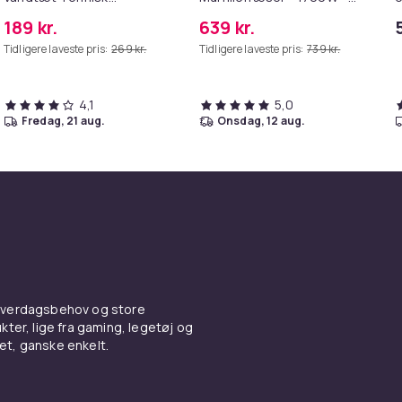
Sovepose - Camping
150mm | Laser | inkl.
F
189 kr.
639 kr.
Survival Bivvy Sack
Tilbehør og 4 diamant
Tidligere laveste pris:
269 kr.
Tidligere laveste pris:
739 kr.
savklinger
4,1
5,0
fredag, 21 aug.
onsdag, 12 aug.
 hverdagsbehov og store
ter, lige fra gaming, legetøj og
vet, ganske enkelt.