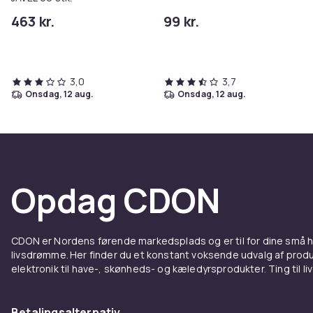
463 kr.
99 kr.
3,0
3,7
onsdag, 12 aug.
onsdag, 12 aug.
Opdag CDON
CDON er Nordens førende markedsplads og er til for dine små
livsdrømme. Her finder du et konstant voksende udvalg af produk
elektronik til have-, skønheds- og kæledyrsprodukter. Ting til li
Betalingsalternativ