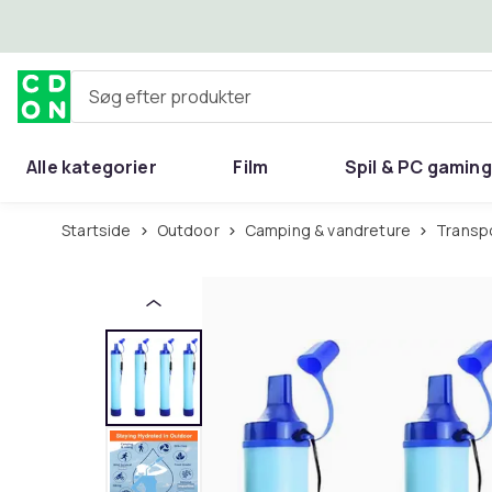
Spring til hovedindhold
Søg efter produkter
Alle kategorier
Film
Spil & PC gaming
Hjem & have
Startside
Outdoor
Camping & vandreture
Transp