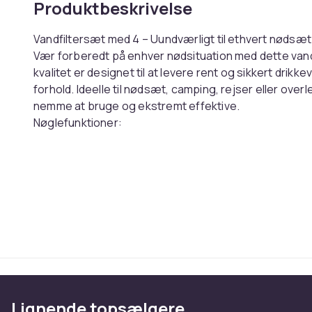
Produktbeskrivelse
Vandfiltersæt med 4 – Uundværligt til ethvert nødsæt
Vær forberedt på enhver nødsituation med dette vandf
kvalitet er designet til at levere rent og sikkert drik
forhold. Ideelle til nødsæt, camping, rejser eller ove
nemme at bruge og ekstremt effektive.
Nøglefunktioner:
Velegnet til nødsituationer: Perfekt til nødsituatione
såsom strømafbrydelser, oversvømmelser eller andre
1500L filtreringskapacitet pr. filter: Hvert filter kan ren
langsigtet tilgængelighed af rent drikkevand.
Avanceret teknologi: Fjerner bakterier, protozoer og 
og klart vand.
Kompakt og bærbar: Nem at bære og opbevare i et n
Sæt med 4 filtre: Ideelt til husstande eller til at have 
nødsituationer. Hvorfor inkludere disse vandfiltre i di
Pålidelig adgang til rent drikkevand er afgørende under
Lignende topsælgere
at filtrere vand fra floder, søer eller andre naturlige kil