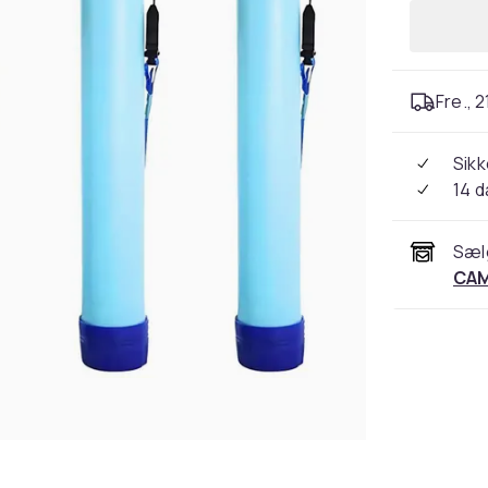
Fre., 2
Sikk
14 
Sæl
CA