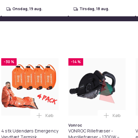
onsdag, 19 aug.
tirsdag, 18 aug.
-30 %
-14 %
Køb
Køb
. i kurven
køje til tøjdyr i kurven
Læg 4 stk Udendørs Emergency Vandtæt Te
Læg VONROC 
Vonroc
4 stk Udendørs Emergency
VONROC Rillefræser -
Vandtæt Termisk
Murrillefræser - 1700W –
e