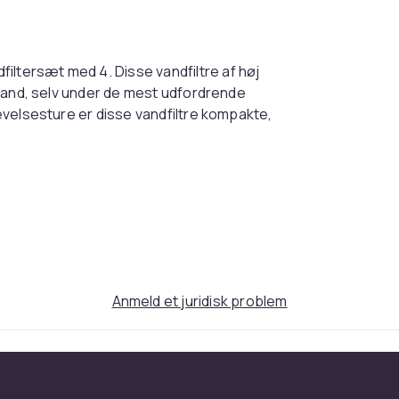
iltersæt med 4. Disse vandfiltre af høj
kevand, selv under de mest udfordrende
rlevelsesture er disse vandfiltre kompakte,
r, hvor adgangen til rent vand er begrænset,
 katastrofer.
se op til 1500 liter vand, hvilket sikrer
andre urenheder, og efterlader kun sikkert
Anmeld et juridisk problem
ødsæt eller en rygsæk.
ekstra filtre til rådighed i længerevarende
t nødsæt?
 nødsituationer. Vandfiltrene er designet til
der, hvilket sikrer, at du altid er forberedt.