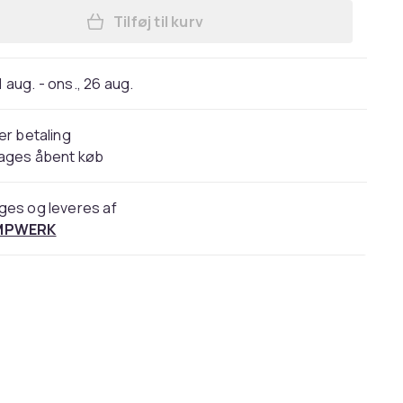
Tilføj til kurv
Læg Overlevelsesvandfiltre - Sæt me
1 aug. - ons., 26 aug.
er betaling
dages åbent køb
ges og leveres af
MPWERK