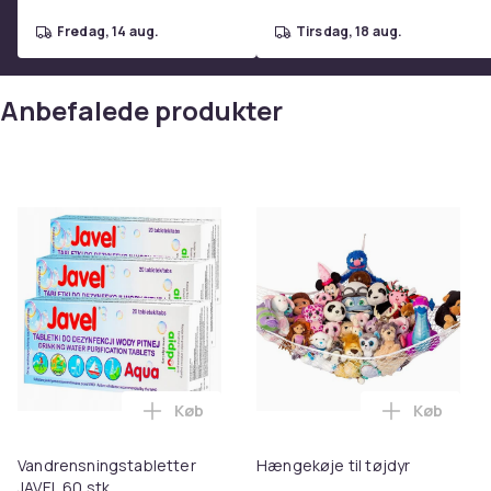
fredag, 14 aug.
tirsdag, 18 aug.
Anbefalede produkter
Køb
Køb
Læg Vandrensningstabletter JAVEL 60 stk
Læg Hænge
Vandrensningstabletter
Hængekøje til tøjdyr
JAVEL 60 stk.