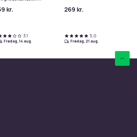
lintstål lighter
59 kr.
269 kr.
15
Tid
3,1
5,0
fredag, 14 aug.
fredag, 21 aug.