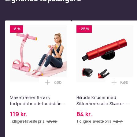
-8 %
-25 %
Køb
Køb
Læg Mavetræner,6-rørs fodpedal mods
Læg Bil
Mavetræner,6-rørs
Bilrude Knuser med
fodpedal modstandsbånd
Sikkerhedssele Skærer -
- Mave- og coretræning,
Nødudgangsværktøj,
119 kr.
84 kr.
yoga og
Kompatibel med Alle
Tidligere laveste pris:
129 kr.
Tidligere laveste pris:
112 kr.
hjemmetræningscenter
Bilmodeller Red
Pink