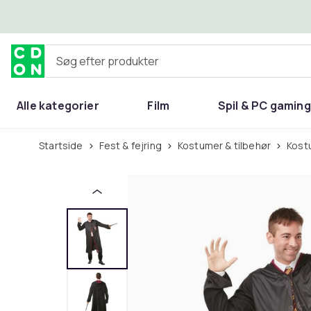
Spring til hovedindhold
Søg efter produkter
Alle kategorier
Film
Spil & PC gaming
Hjem & have
Startside
Fest & fejring
Kostumer & tilbehør
Kos