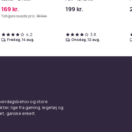
D
169 kr.
199 kr.
S
Tidligere laveste pris:
189 kr.
V
t
4,2
3,8
fredag, 14 aug.
onsdag, 12 aug.
 hverdagsbehov og store
ter, lige fra gaming, legetøj og
vet, ganske enkelt.