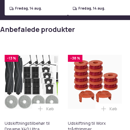
fredag, 14 aug.
fredag, 14 aug.
Anbefalede produkter
-13 %
-38 %
Køb
Køb
Læg Udskiftningstilbehør til Dreame X40
Læg Udskif
Udskiftningstilbehør til
Udskiftning til Worx
Dreame X40 Ultra
trådtrimmer