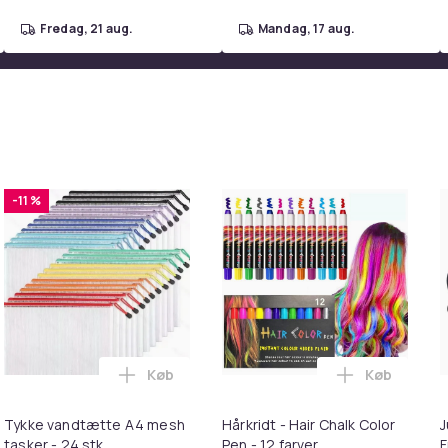
fredag, 21 aug.
mandag, 17 aug.
-11 %
Køb
Køb
 Ultra Complete i kurven
tning til Worx trådtrimmer i kurven
Læg Tykke vandtætte A4 mesh tasker - 24 
Læg Hårkridt
Tykke vandtætte A4 mesh
Hårkridt - Hair Chalk Color
J
tasker - 24 stk
Pen - 12 farver
F