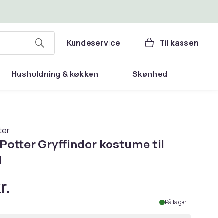
Kundeservice
Til kassen
Husholdning & køkken
Skønhed
ter
Potter Gryffindor kostume til
d
r.
På lager