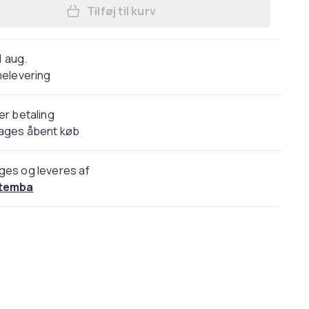
Tilføj til kurv
Læg Harry Potter Gryffindor kostum
1 aug.
elevering
er betaling
dages åbent køb
ges og leveres af
temba