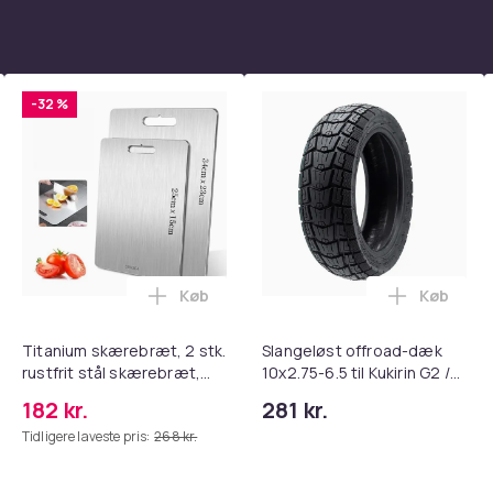
-32 %
Køb
Køb
tandsbånd - Mave- og coretræning, yoga og hjemmetræningsc
rude Knuser med Sikkerhedssele Skærer - Nødudgangsværktøj, 
Læg Titanium skærebræt, 2 stk. rustfri
Læg Slang
Titanium skærebræt, 2 stk.
Slangeløst offroad-dæk
rustfrit stål skærebræt,
10x2.75-6.5 til Kukirin G2 /
kvalitets dobbeltsidet
G3 / G2 Master / Ruptor R1
182 kr.
281 kr.
skærebræt
/ R3 / R6 / Ausom DT2 Pro /
Tidligere laveste pris:
268 kr.
L1 scootere