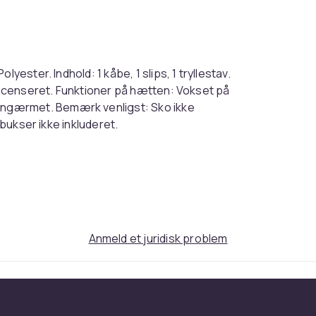
yester. Indhold: 1 kåbe, 1 slips, 1 tryllestav.
 licenseret. Funktioner på hætten: Vokset på
ngærmet. Bemærk venligst: Sko ikke
 bukser ikke inkluderet.
l: Polyester. Contents: 1 Robe, 1 Tie, 1
ally Licensed. Hood Features: Grown On Hood.
e Note: Shoes Not Included, Top Not
Sort/rød/guld
Anmeld et juridisk problem
Standardgröße (EU)
2d1664f9-145e-4fc9-91b3-18fdf1422d4f