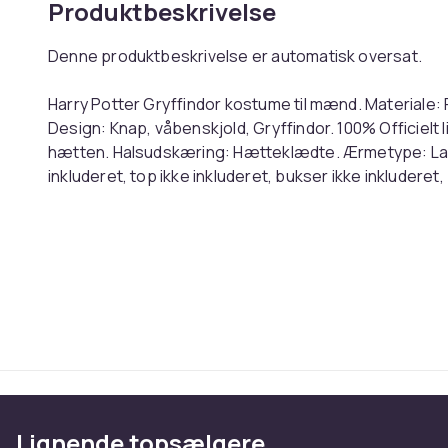
Produktbeskrivelse
Denne produktbeskrivelse er automatisk oversat.
Harry Potter Gryffindor kostume til mænd. Materiale: Pol
Design: Knap, våbenskjold, Gryffindor. 100% Officielt
hætten. Halsudskæring: Hætteklædte. Ærmetype: La
inkluderet, top ikke inkluderet, bukser ikke inkluderet,
English: Harry Potter Mens Gryffindor Costume. Materia
Wand. Design: Button, Crest, Gryffindor. 100% Offici
Neckline: Hooded. Sleeve-Type: Long-Sleeved. Pleas
Included, Trousers Not Included. Ref: UTBN4947
Farve
Størrelse
Varenr.
Produktsikkerhedsinformation
Lignende topsælgere