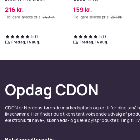
Complete
216 kr.
159 kr.
Tidligere laveste pris:
249 kr.
Tidligere laveste pris:
255 kr.
5,0
5,0
fredag, 14 aug.
fredag, 14 aug.
Opdag CDON
CDON er Nordens førende markedsplads og er til for dine små
livsdrømme. Her finder du et konstant voksende udvalg af produk
elektronik til have-, skønheds- og kæledyrsprodukter. Ting til li
Betalingsalternativ