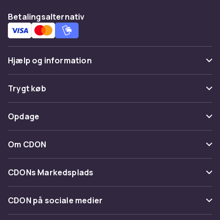
Betalingsalternativ
Hjælp og information
Ofte stillede spørgsmål
Trygt køb
Spor pakke
Betaling
Opdage
Fortryd & returner her
Levering
Kategorier
Kontakt os
Om CDON
Vilkår & policy
Maerke
Om os
Tilbagekaldelser
CDONs Markedsplads
Guider
Kundeanmeldelser
Merchant Help Center
CDON på sociale medier
Arbejd på CDON