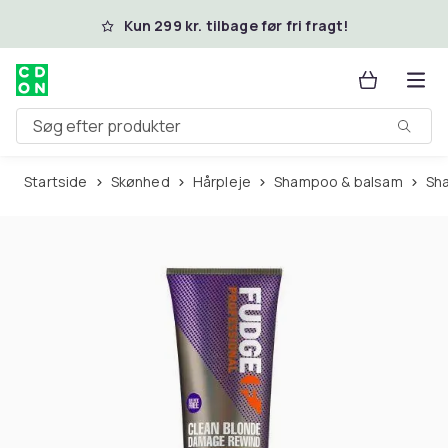
Spring til hovedindhold
Kun 299 kr. tilbage før fri fragt!
Søg efter produkter
Startside
Skønhed
Hårpleje
Shampoo & balsam
S