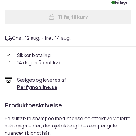
På lager
Tilføj til kurv
Læg Fudge Clean Blonde Da
Ons., 12 aug. - fre., 14 aug.
Sikker betaling
14 dages åbent køb
Sælges og leveres af
Parfymonline.se
Produktbeskrivelse
En sulfat-fri shampoo med intense og effektive violette
mikropigmenter, der øjeblikkeligt bekæmper gule
nuancer i blondt hår.