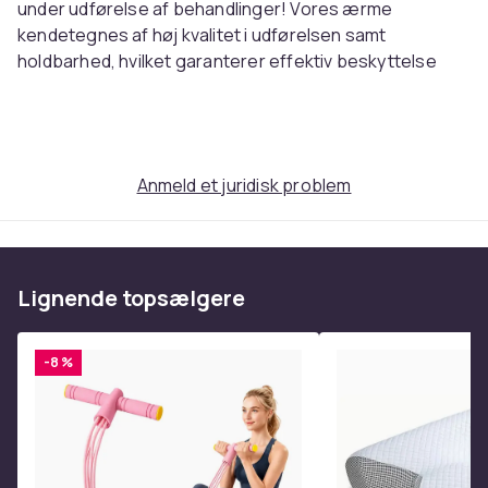
under udførelse af behandlinger! Vores ærme
kendetegnes af høj kvalitet i udførelsen samt
holdbarhed, hvilket garanterer effektiv beskyttelse
mod alle forurenende stoffer.
Vi sætter pris på din individualitet! Vælg mellem mange
farver og størrelser!
Vægt, kilo
Anmeld et juridisk problem
0
Varenr.
a1d6d692-6494-5b09-849b-3b71cf6360f1
Lignende topsælgere
Produktsikkerhedsinformation
-8 %