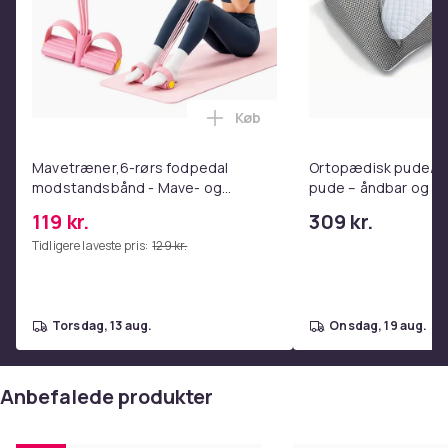
Køb
Læg Mavetræner,6-rørs fodpe
Mavetræner,6-rørs fodpedal
Ortopædisk pude/m
modstandsbånd - Mave- og
pude – åndbar og lin
coretræning, yoga og
nakkesmerter
119 kr.
309 kr.
hjemmetræningscenter Pink
Tidligere laveste pris:
129 kr.
torsdag, 13 aug.
onsdag, 19 aug.
Anbefalede produkter