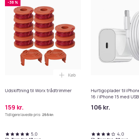
-38 %
Køb
Læg Udskiftning til Worx trådtr
Udskiftning til Worx trådtrimmer
Hurtigoplader til iPhon
16 / iPhone 15 med USB
kabel
159 kr.
106 kr.
Tidligere laveste pris:
255 kr.
5,0
4,0