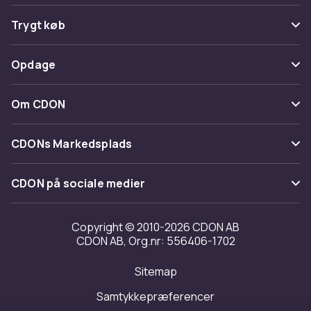
Ofte stillede spørgsmål
Trygt køb
Spor pakke
Betaling
Opdage
Fortryd & returner her
Levering
Kategorier
Kontakt os
Om CDON
Vilkår & policy
Maerke
Om os
Tilbagekaldelser
CDONs Markedsplads
Guider
Kundeanmeldelser
Merchant Help Center
CDON på sociale medier
Arbejd på CDON
Investor relations
Copyright © 2010-2026 CDON AB
CDON AB, Org.nr: 556406-1702
Tilgængelighed
Sitemap
Transparensrapport
Samtykkepræferencer