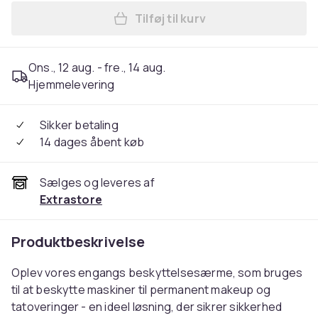
Tilføj til kurv
Læg Folieærme BIO langt ti
Ons., 12 aug. - fre., 14 aug.
Hjemmelevering
Sikker betaling
14 dages åbent køb
Sælges og leveres af
Extrastore
Produktbeskrivelse
Oplev vores engangs beskyttelsesærme, som bruges
til at beskytte maskiner til permanent makeup og
tatoveringer - en ideel løsning, der sikrer sikkerhed