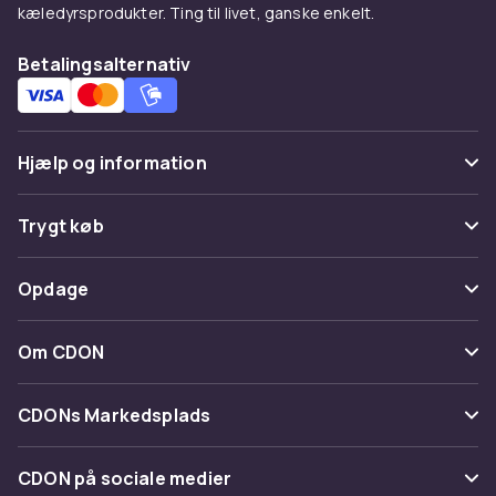
kæledyrsprodukter. Ting til livet, ganske enkelt.
Betalingsalternativ
Hjælp og information
Ofte stillede spørgsmål
Trygt køb
Spor pakke
Betaling
Opdage
Fortryd & returner her
Levering
Kategorier
Kontakt os
Om CDON
Vilkår & policy
Maerke
Om os
Tilbagekaldelser
CDONs Markedsplads
Guider
Kundeanmeldelser
Merchant Help Center
CDON på sociale medier
Arbejd på CDON