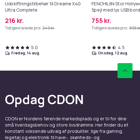
Udskiftningstilbehør til Dreame X40
FENCHILIIN Stor Holl
Ultra Complete
Spejl med lys USB bor
vægbeslag hvid 80 x 5
216 kr.
755 kr.
Tidligere laveste pris:
249 kr.
Tidligere laveste pris:
895 kr
5,0
4,5
fredag, 14 aug.
onsdag, 12 aug.
Opdag CDON
CDON er Nordens førende markedsplads og er til for dine
små hverdagsbehov og store livsdrømme. Her finder du et
konstant voksende udvalg af produkter, lige fra gaming,
legetøj og elektronik til have-, skønheds- og