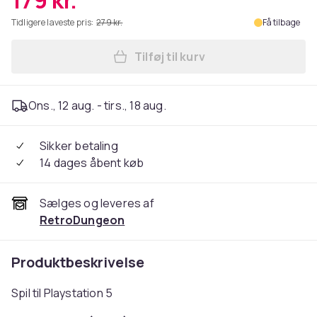
179 kr.
Tidligere laveste pris:
279 kr.
Få tilbage
Tilføj til kurv
Læg Dragon Age The Veilgua
Ons., 12 aug. - tirs., 18 aug.
Sikker betaling
14 dages åbent køb
Sælges og leveres af
RetroDungeon
Produktbeskrivelse
Spil til Playstation 5