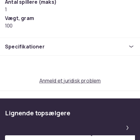
Antal spillere (maks)
1
Vægt, gram
100
Varenr.
b5fc3f63-d053-5cfb-a9e4-f57d3ba233c4
Specifikationer
Produktsikkerhedsinformation
Anmeld et juridisk problem
Lignende topsælgere
Pa