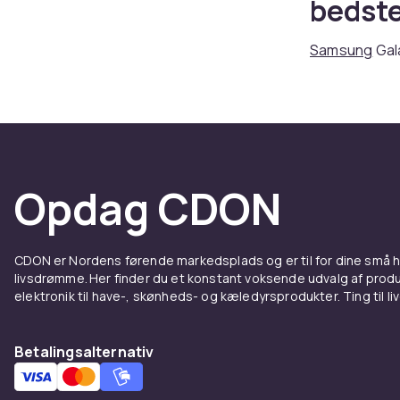
bedst
Samsung
Gal
kombination 
Watch-sortim
Galaxy Watch
Google Play 
Fungerer med 
Opdag CDON
Galaxy
funkti
CDON er Nordens førende markedsplads og er til for dine små
livsdrømme. Her finder du et konstant voksende udvalg af produk
Samsung Gala
elektronik til have-, skønheds- og kæledyrsprodukter. Ting til li
EKG, blodtryk
førstevalg.
Betalingsalternativ
Samsu