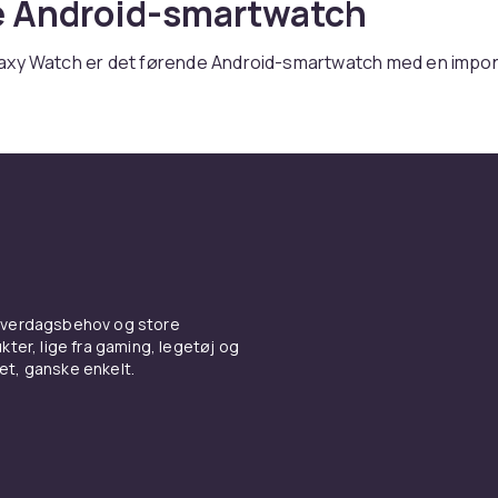
e Android-smartwatch
axy Watch er det førende Android-smartwatch med en imp
af design og sundhedsfunktioner. Hos CDON finder du hele G
entet.
 kører Wear OS med Samsungs One UI Watch og har adgang t
Watches app-butik. Google Assistant, Maps og Wallet er ind
alle Android-telefoner.
 Watch-serien — modeller og
oner
 hverdagsbehov og store
ter, lige fra gaming, legetøj og
xy Watch 7 og Watch Ultra tilbyder BIA til kropssammensæt
vet, ganske enkelt.
småling og kontinuerlig pulssmåling. Galaxy Watch FE er et pr
ng Health — sundhedsplatfo