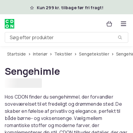
Spring til hovedindhold
Kun 299 kr. tilbage før fri fragt!
Søg efter produkter
Startside
Interiør
Tekstiler
Sengetekstiler
Sengeh
Sengehimle
Hos CDON finder du sengehimmel, der forvandler
soveværelset til et fredeligt og drømmende sted. De
skaber en følelse af privatliv og elegance, perfekt til
både børne- og voksensenge. Vælg mellem
romantiske stoffer og moderne farver, der
komplementerer din stil. CDON tilbyder detaljer, der gør