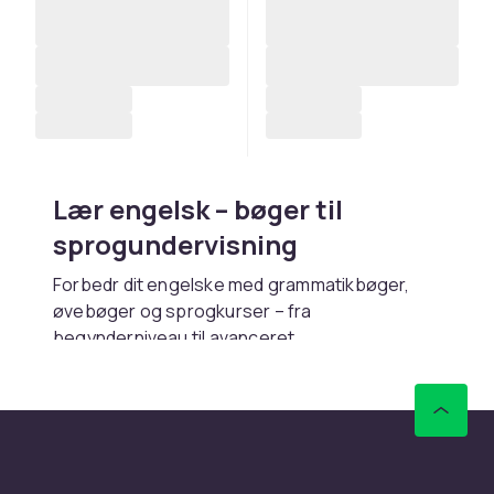
Lær engelsk – bøger til
sprogundervisning
Forbedr dit engelske med grammatikbøger,
øvebøger og sprogkurser – fra
begynderniveau til avanceret
forretningsengelsk.
Køb bøger i engelsk hos CDON
Hos CDON finder du bøger til at lære engelsk –
med hurtig levering og trygt køb.