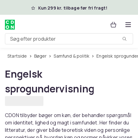
Spring til hovedindhold
Kun 299 kr. tilbage før fri fragt!
Søg efter produkter
Startside
Bøger
Samfund & politik
Engelsk sprogunde
Engelsk
sprogundervisning
CDON tilbyder bøger om køn, der behandler spørgsmål
om identitet, lighed og magt i samfundet. Her finder du
litteratur, der giver både teoretisk viden og personlige
perspektiver på, hvordan køn og normer påvirker vores