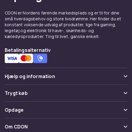
eller V-hals model. Det rigtige snit betyder, at
beklædningsgenstanden sidder pænt og føles
CDON er Nordens førende markedsplads og er til for dine
små hverdagsbehov og store livsdrømme. Her finder du et
behagelig hele dagen lang.
konstant voksende udvalg af produkter, lige fra gaming,
Materiale, der holder formen
legetøj og elektronik til have-, skønheds- og
kæledyrsprodukter. Ting til livet, ganske enkelt.
De fleste herre-t-shirts er lavet af bomuld
Betalingsalternativ
takket være dens bløde fornemmelse og gode
åndbarhed. Bomuldsblandinger med stretch
giver ekstra bevægelsesfrihed og hjælper
beklædningsgenstanden med at bevare sin
Hjælp og information
form over tid. Uanset om du bruger din t-shirt
til hverdag, arbejde eller fritid, er komfort
Ofte stillede spørgsmål
afgørende.
Trygt køb
Spor pakke
T-shirts til arbejde, fritid og
Betaling
Opdage
træning
Fortryd & returner her
Levering
Kategorier
En t-shirt er mere end bare et
Kontakt os
Om CDON
Vilkår & policy