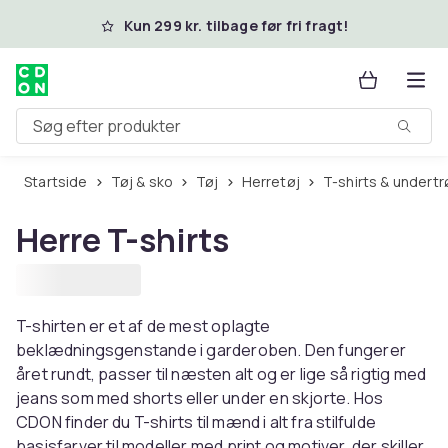
Spring til hovedindhold
Kun 299 kr. tilbage før fri fragt!
Søg efter produkter
Startside
Tøj & sko
Tøj
Herretøj
T-shirts & undertr
Herre T-shirts
T-shirten er et af de mest oplagte
beklædningsgenstande i garderoben. Den fungerer
året rundt, passer til næsten alt og er lige så rigtig med
jeans som med shorts eller under en skjorte. Hos
CDON finder du T-shirts til mænd i alt fra stilfulde
basisfarver til modeller med print og motiver, der skiller