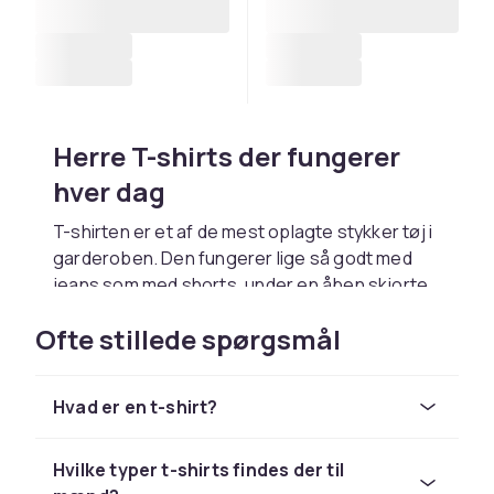
Herre T-shirts der fungerer
hver dag
T-shirten er et af de mest oplagte stykker tøj i
garderoben. Den fungerer lige så godt med
jeans som med shorts, under en åben skjorte
eller under en jakke, når du vil holde det
Ofte stillede spørgsmål
afslappet, men gennemtænkt. Uanset om du
leder efter en klassisk ensfarvet model eller
en T-shirt med et print, der skiller sig ud, er der
Hvad er en t-shirt?
muligheder, der passer til både stil og hverdag.
Ensfarvede basisvarer og T-
Hvilke typer t-shirts findes der til