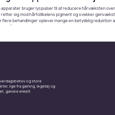
-apparater bruger lyspulser til at reducere hårvæksten over 
 retter sig mod hårfollikelens pigment og svekker genvæks
er flere behandlinger oplever mange en betydelig reduktion a
en. På CDON finder du IPL-apparater til hjemmebrug med hur
llen mellem laser og IPL
én enkelt bølgelængde for høj præcision, mens IPL (intenst
ys) arbejder med et bredere lysspektrum og dækker større
gge metoder giver gode resultater, men IPL er mest udbredt 
ter takket være brugervenlighed og sikkerhed.
 hverdagsbehov og store
ter, lige fra gaming, legetøj og
ner med andre metoder
vet, ganske enkelt.
dlingerne kan du bruge
hårfjerningsmidler
eller en
epilator
f
lat. Hele sortimentet finder du under
hårfjerning
.