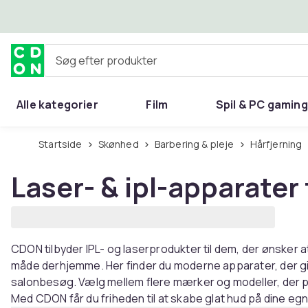
Spring til hovedindhold
Søg efter produkter
Alle kategorier
Film
Spil & PC gaming
Hjem & have
Startside
Skønhed
Barbering & pleje
Hårfjerning
Laser- & ipl-apparater 
CDON tilbyder IPL- og laserprodukter til dem, der ønsker
måde derhjemme. Her finder du moderne apparater, der gi
salonbesøg. Vælg mellem flere mærker og modeller, der pa
Med CDON får du friheden til at skabe glat hud på dine e