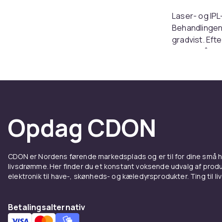
Laser- og IPL
Behandlingen
gradvist. Eft
kropsbeåring
levering.
Forske
Laser bruger 
Opdag CDON
pulserende l
hurtigere. Be
hjemmeappara
CDON er Nordens førende markedsplads og er til for dine små
livsdrømme. Her finder du et konstant voksende udvalg af produk
Kombi
elektronik til have-, skønheds- og kæledyrsprodukter. Ting til li
Mellem behan
holde huden g
Betalingsalternativ