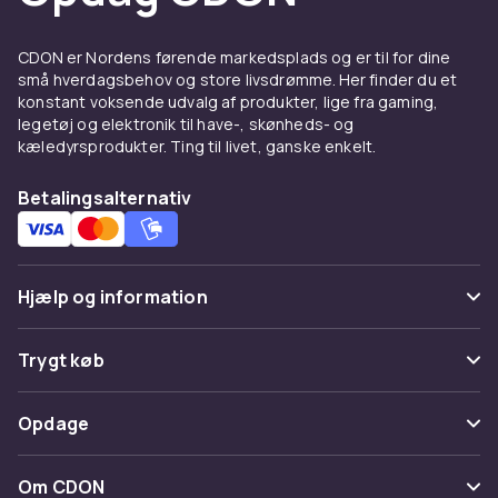
CDON er Nordens førende markedsplads og er til for dine
små hverdagsbehov og store livsdrømme. Her finder du et
konstant voksende udvalg af produkter, lige fra gaming,
legetøj og elektronik til have-, skønheds- og
kæledyrsprodukter. Ting til livet, ganske enkelt.
Betalingsalternativ
Hjælp og information
Ofte stillede spørgsmål
Trygt køb
Spor pakke
Betaling
Opdage
Fortryd & returner her
Levering
Kategorier
Kontakt os
Om CDON