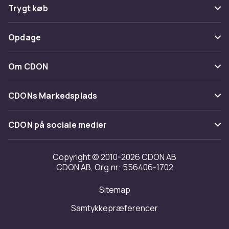
Ofte stillede spørgsmål
Trygt køb
Spor pakke
Betaling
Opdage
Fortryd & returner her
Levering
Kategorier
Kontakt os
Om CDON
Vilkår & policy
Maerke
Om os
Tilbagekaldelser
CDONs Markedsplads
Guider
Kundeanmeldelser
Merchant Help Center
CDON på sociale medier
Arbejd på CDON
Investor relations
Copyright © 2010-2026 CDON AB
CDON AB, Org.nr: 556406-1702
Tilgængelighed
Sitemap
Transparensrapport
Samtykkepræferencer