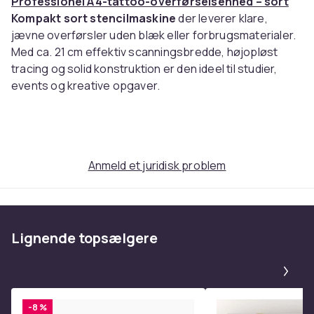
Professionel A4-tattoo-overførselsenhed – sort
Kompakt sort stencilmaskine
der leverer klare,
jævne overførsler uden blæk eller forbrugsmaterialer.
Med ca. 21 cm effektiv scanningsbredde, højopløst
tracing og solid konstruktion er den ideel til studier,
events og kreative opgaver.
Vigtige fordele
Højopløst tracing
for skarpe linjer og fine detaljer
Anmeld et juridisk problem
Effektiv scanningsbredde ca. 21 cm
til de fleste
A4-motiver
Blækfri drift
– sparer tid og omkostninger
Kompakt & let
– ca. 28 × 16,5 × 7 cm
Lignende topsælgere
Holdbare materialer
i ABS og nylon
Nemt at betjene & rengøre
med tydelige knapper
Pa
Præcision hver gang
-8 %