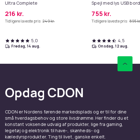
Ultra Complete
Spejl med lys USB bor
Materiale: ABS, nylon, bly
vægbeslag hvid 80 x 5
216 kr.
755 kr.
Mål: ca. 28 × 16,5 × 7 cm
Effektiv scanningsbredde: ca. 21 cm
Tidligere laveste pris:
249 kr.
Tidligere laveste pris:
895 kr
Batterier:
ikke påkrævet
Overflade: nem at rengøre; skridsikre fødder
5,0
4,5
Oprindelse: Fastland Kina
fredag, 14 aug.
onsdag, 12 aug.
Varenr.
be225000-ac79-5b22-acc9-3b7127f67c8e
Produktsikkerhedsinformation
Opdag CDON
CDON er Nordens førende markedsplads og er til for dine
små hverdagsbehov og store livsdrømme. Her finder du et
konstant voksende udvalg af produkter, lige fra gaming,
legetøj og elektronik til have-, skønheds- og
kæledyrsprodukter. Ting til livet, ganske enkelt.