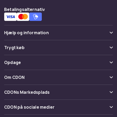
Betalingsalternativ
Hjælp og information
Ofte stillede spørgsmål
Trygt køb
Spor pakke
Betaling
Opdage
Fortryd & returner her
Levering
Kategorier
Kontakt os
Om CDON
Vilkår & policy
Maerke
Om os
Tilbagekaldelser
CDONs Markedsplads
Guider
Kundeanmeldelser
Merchant Help Center
CDON på sociale medier
Arbejd på CDON