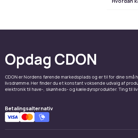
Hvordan ka
stilart
Pasformen be
eller en lige
også med fors
model. Det ri
behagelig hel
Opdag CDON
Materi
CDON er Nordens førende markedsplads og er til for dine små
De fleste her
livsdrømme. Her finder du et konstant voksende udvalg af produk
og gode åndb
elektronik til have-, skønheds- og kæledyrsprodukter. Ting til li
bevægelsesfr
over tid. Uans
Betalingsalternativ
afgørende.
T-shirt
En t-shirt er