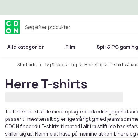
Spring til hovedindhold
Søg efter produkter
Alle kategorier
Film
Spil & PC gaming
Hjem & have
Startside
Tøj & sko
Tøj
Herretøj
T-shirts & un
Herre T-shirts
T-shirten er et af de mest oplagte beklædningsgenstande
passer til næsten alt og er lige så rigtig med jeans som m
CDON finder du T-shirts til mænd i alt fra stilfulde basisfar
skiller sig ud. Nemme at have på, nemme at kombinere og 