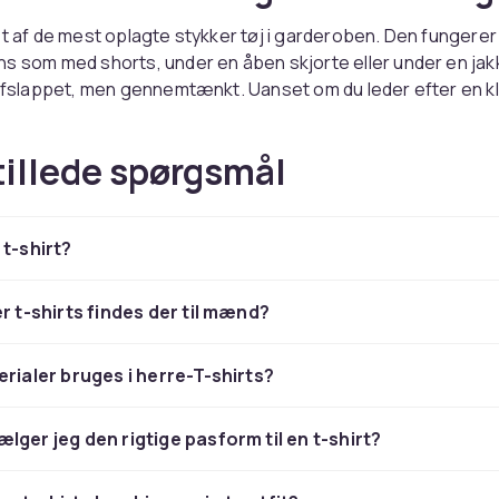
et af de mest oplagte stykker tøj i garderoben. Den fungerer 
s som med shorts, under en åben skjorte eller under en jakk
 afslappet, men gennemtænkt. Uanset om du leder efter en k
l eller en T-shirt med et print, der skiller sig ud, er der mul
 både stil og hverdag.
tillede spørgsmål
vede basisvarer og T-shirts 
 t-shirt?
-shirt i sort, hvid, grå eller marineblå er et sikkert fundamen
er t-shirts findes der til mænd?
 på. Den fungerer hele året rundt og kan nemt kombineres 
in garderobe. For dem, der ønsker at udtrykke mere personlig
erialer bruges i herre-T-shirts?
shirts med print, grafiske motiver, logoer og mønstre. Her fin
taljer til større motiver, der virkelig fylder.
lger jeg den rigtige pasform til en t-shirt?
llige pasformer til forskellige