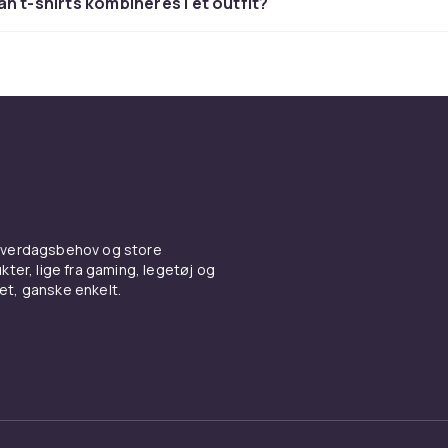
n t-shirts kombineres i et outfit?
er
stemmer følelsen. Vælg mellem slim fit for en mere kropsnæ
 og afslappet model for et mere afslappet look. Herre-t-shirts
kellige halsudskæringer, såsom klassisk rund hals eller V-h
gtige snit betyder, at beklædningsgenstanden sidder pænt 
e dagen lang.
ale, der holder formen
 hverdagsbehov og store
re-t-shirts er lavet af bomuld takket være dens bløde forn
ter, lige fra gaming, legetøj og
arhed. Bomuldsblandinger med stretch giver ekstra
vet, ganske enkelt.
ihed og hjælper beklædningsgenstanden med at bevare si
et om du bruger din t-shirt til hverdag, arbejde eller fritid, e
s til arbejde, fritid og trænin
 mere end bare et basisbeklædningsgenstand. Den fungerer 