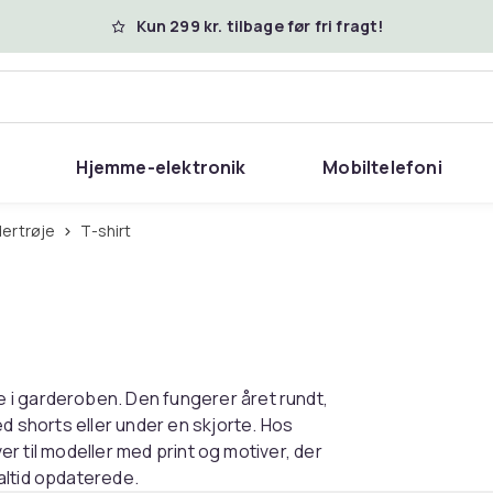
Kun 299 kr. tilbage før fri fragt!
Hjemme-elektronik
Mobiltelefoni
dertrøje
T-shirt
 i garderoben. Den fungerer året rundt,
ed shorts eller under en skjorte. Hos
ver til modeller med print og motiver, der
altid opdaterede.