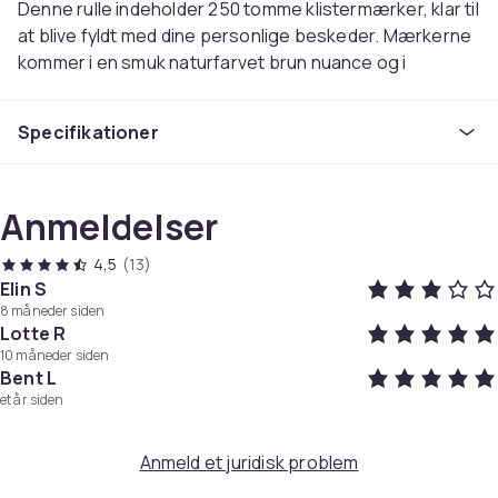
Denne rulle indeholder 250 tomme klistermærker, klar til
at blive fyldt med dine personlige beskeder. Mærkerne
kommer i en smuk naturfarvet brun nuance og i
forskellige design, der giver dem en gammeldags
charme. De detaljerede former og den elegante farve
Specifikationer
gør disse mærker til et fremragende valg til alle typer
mærkning, fra gaveindpakning til boligindretning.
Anmeldelser
Med klister på bagsiden er mærkerne nemme at
fastgøre på alle overflader. Uanset om du vil organisere
4,5
(13)
køkkenet, mærke dine hjemmelavede gaver eller bare
Elin S
gøre dine genstande mere personlige, vil disse mærker
8 måneder siden
tilføje et unikt præg. Deres alsidighed og æstetiske
Lotte R
udseende gør dem perfekte til at forbedre enhver miljø
10 måneder siden
Bent L
med et personligt og charmerende præg.
et år siden
Forskellige former og design
Anmeld et juridisk problem
250 tomme klistermærker