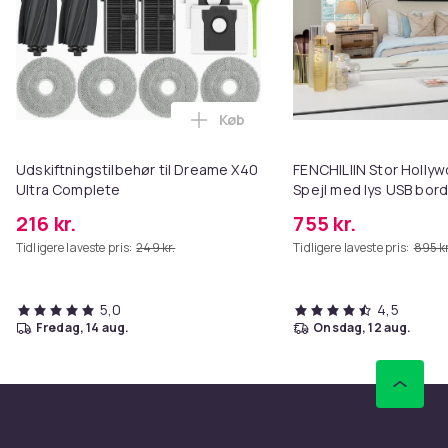
Køb
Læg Udskiftningstilbehør til Dr
Udskiftningstilbehør til Dreame X40
FENCHILIIN Stor Holl
Ultra Complete
Spejl med lys USB bor
vægbeslag hvid 80 x 5
216 kr.
755 kr.
Tidligere laveste pris:
249 kr.
Tidligere laveste pris:
895 kr
5,0
4,5
fredag, 14 aug.
onsdag, 12 aug.