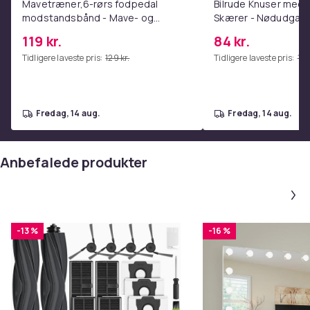
Mavetræner,6-rørs fodpedal
Bilrude Knuser med 
modstandsbånd - Mave- og
Skærer - Nødudgang
coretræning, yoga og
Kompatibel med Alle
119 kr.
84 kr.
hjemmetræningscenter Pink
Red
Tidligere laveste pris:
129 kr.
Tidligere laveste pris:
112 
fredag, 14 aug.
fredag, 14 aug.
Anbefalede produkter
-13 %
-16 %