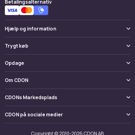
Betalingsalternativ
Hjælp og information
Ofte stillede spørgsmål
Trygt køb
Spor pakke
Betaling
Opdage
Fortryd & returner her
Levering
Kategorier
Kontakt os
Om CDON
Vilkår & policy
Maerke
Om os
Tilbagekaldelser
CDONs Markedsplads
Guider
Kundeanmeldelser
Merchant Help Center
CDON på sociale medier
Arbejd på CDON
Investor relations
Copyright © 2010-2026 CDON AB