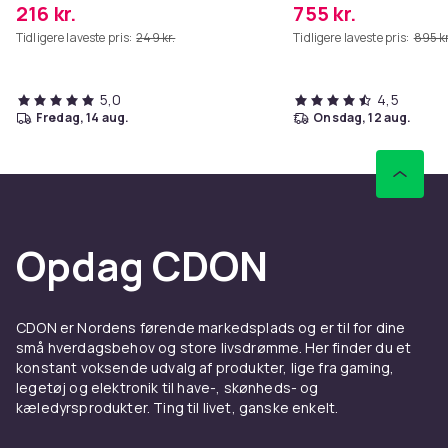
216 kr.
755 kr.
Tidligere laveste pris:
249 kr.
Tidligere laveste pris:
895 kr
5,0
4,5
fredag, 14 aug.
onsdag, 12 aug.
Opdag CDON
CDON er Nordens førende markedsplads og er til for dine
små hverdagsbehov og store livsdrømme. Her finder du et
konstant voksende udvalg af produkter, lige fra gaming,
legetøj og elektronik til have-, skønheds- og
kæledyrsprodukter. Ting til livet, ganske enkelt.