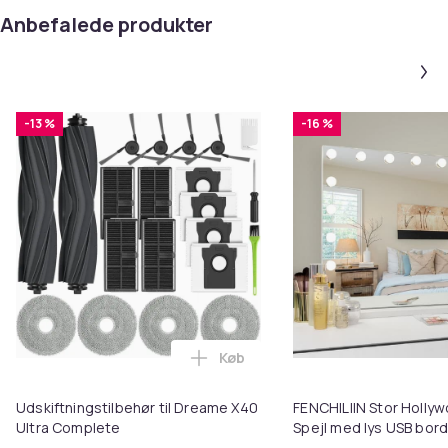
Anbefalede produkter
-13 %
-16 %
Køb
Læg Udskiftningstilbehør til Dr
Udskiftningstilbehør til Dreame X40
FENCHILIIN Stor Holl
Ultra Complete
Spejl med lys USB bor
vægbeslag hvid 80 x 5