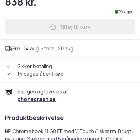
838 kr.
På lager
Tilføj til kurv
Læg HP Chromebook 11 G8 EE
Fre., 14 aug. - tors., 20 aug.
Sikker betaling
14 dages åbent køb
Sælges og leveres af
phonecrash.se
Produktbeskrivelse
HP Chromebook 11 G8 EE med \"Touch\" skærm. Brugt i
ny stand. Sælges med 6 måneders garanti. Original