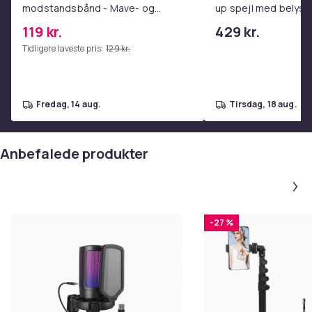
1 x CPL polariseringsfilter
modstandsbånd - Mave- og
up spejl med belysn
coretræning, yoga og
spejl - schminke spej
1 x Objektivklemme
119 kr.
429 kr.
hjemmetræningscenter Pink
- dæmpbar med tre l
1 x Lynlåsetui
Tidligere laveste pris:
129 kr.
1 x Objektivdæksel
1 x Renseklud
Vægt, gram
fredag, 14 aug.
tirsdag, 18 aug.
64
Varenr.
Anbefalede produkter
3dd34f4c-a98b-533a-a497-fa05e10ed25f
Produktsikkerhedsinformation
-27 %