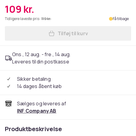
109 kr.
Tidligere laveste pris:
119 kr.
Få tilbage
Tilføj til kurv
Læg 52mm CPL polariseringsfi
Ons., 12 aug. - fre., 14 aug.
Leveres til din postkasse
Sikker betaling
14 dages åbent køb
Sælges og leveres af
INF Company AB
Produktbeskrivelse