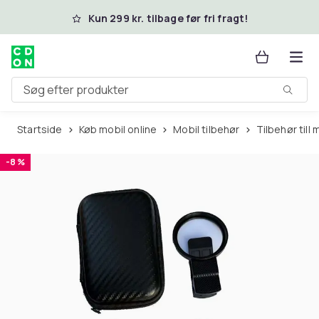
Spring til hovedindhold
Kun 299 kr. tilbage før fri fragt!
Søg efter produkter
Startside
Køb mobil online
Mobil tilbehør
Tilbehør til
-8 %