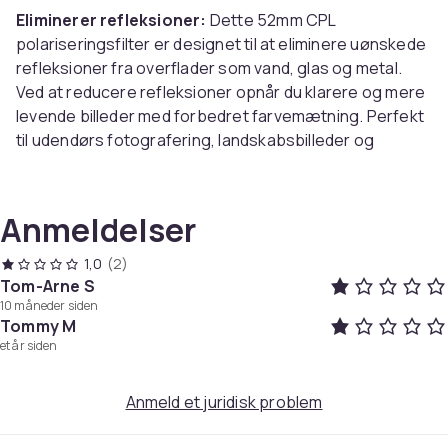
Eliminerer refleksioner:
Dette 52mm CPL
polariseringsfilter er designet til at eliminere uønskede
refleksioner fra overflader som vand, glas og metal.
Ved at reducere refleksioner opnår du klarere og mere
levende billeder med forbedret farvemætning. Perfekt
til udendørs fotografering, landskabsbilleder og
portrætter, hvor du ønsker at fjerne distraherende
refleksioner og fremhæve de naturlige farver. Dette
filter er et must-have tilbehør til enhver mobilfotograf,
Anmeldelser
der ønsker at tage billedkvaliteten til næste niveau.
Forbedret farvemætning:
CPL-filteret forbedrer
1,0
(2)
farvemætningen i dine billeder ved at reducere dis og
Tom-Arne S
10 måneder siden
slør, hvilket resulterer i mere levende og naturtro
Tommy M
farver. Dette er især nyttigt i landskabsfotografering,
et år siden
hvor du ønsker at fremhæve de blå nuancer i himlen og
de grønne farver i vegetationen. Filteret hjælper også
Anmeld et juridisk problem
med at reducere lysspredning, hvilket giver skarpere
og mere detaljerede billeder. Med dette filter kan du