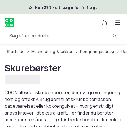
Spring til hovedindhold
Kun 299 kr. tilbage før fri fragt!
Søg efter produkter
Startside
Husholdning & køkken
Rengøringsudstyr
R
Skurebørster
CDON tilbyder skrubbebørster, der gør grov rengøring
nem og effektiv. Brug dem til at skrubbe terrassen,
badeværelset eller køkkengulvet – hvor genstridigt
snavs kræver lidt ekstra kraft. Her finder du børster
med robuste håndtag og slidstærke børster, der holder
længe. En god skrubbebørste er et must i ethvert