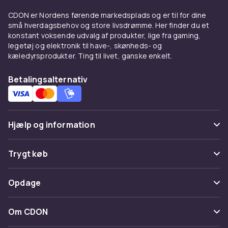
CDON er Nordens førende markedsplads og er til for dine
små hverdagsbehov og store livsdrømme. Her finder du et
konstant voksende udvalg af produkter, lige fra gaming,
legetøj og elektronik til have-, skønheds- og
kæledyrsprodukter. Ting til livet, ganske enkelt.
Betalingsalternativ
Hjælp og information
Ofte stillede spørgsmål
Trygt køb
Spor pakke
Betaling
Opdage
Fortryd & returner her
Levering
Kategorier
Kontakt os
Om CDON
Vilkår & policy