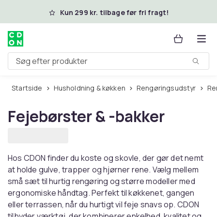
Spring til hovedindhold
Kun 299 kr. tilbage før fri fragt!
Søg efter produkter
Startside
Husholdning & køkken
Rengøringsudstyr
R
Fejebørster & -bakker
Hos CDON finder du koste og skovle, der gør det nemt
at holde gulve, trapper og hjørner rene. Vælg mellem
små sæt til hurtig rengøring og større modeller med
ergonomiske håndtag. Perfekt til køkkenet, gangen
eller terrassen, når du hurtigt vil feje snavs op. CDON
tilbyder værktøj, der kombinerer enkelhed, kvalitet og