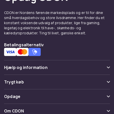
børster til grus, blade og snavs på udendørs
overflader.
CDON er Nordens førende markedsplads og er til for dine
små hverdagsbehov og store livsdrømme. Her finder du et
konstant voksende udvalg af produkter, lige fra gaming,
legetøj og elektronik til have-, skønheds- og
kæledyrsprodukter. Ting til livet, ganske enkelt.
Betalingsalternativ
Hjælp og information
Ofte stillede spørgsmål
Trygt køb
Spor pakke
Betaling
Opdage
Fortryd & returner her
Levering
Kategorier
Kontakt os
Om CDON