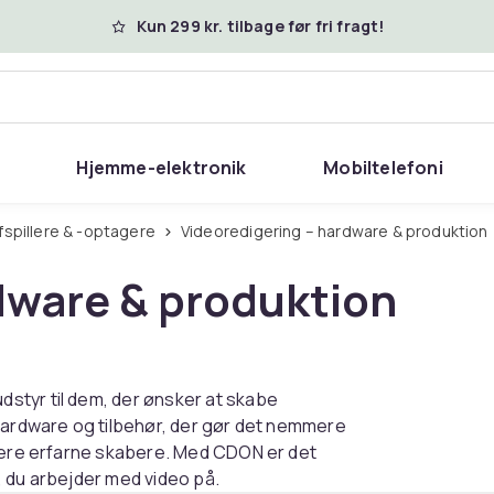
Kun 299 kr. tilbage før fri fragt!
Hjemme-elektronik
Mobiltelefoni
fspillere & -optagere
Videoredigering – hardware & produktion
dware & produktion
styr til dem, der ønsker at skabe
 hardware og tilbehør, der gør det nemmere
 mere erfarne skabere. Med CDON er det
, du arbejder med video på.