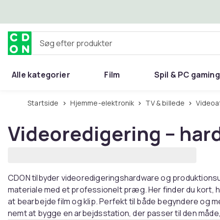
Spring til hovedindhold
Søg efter produkter
Alle kategorier
Film
Spil & PC gaming
Hjem & have
Startside
Hjemme-elektronik
TV & billede
Videoa
Videoredigering – har
CDON tilbyder videoredigeringshardware og produktionsud
materiale med et professionelt præg. Her finder du kort,
at bearbejde film og klip. Perfekt til både begyndere og
nemt at bygge en arbejdsstation, der passer til den måde