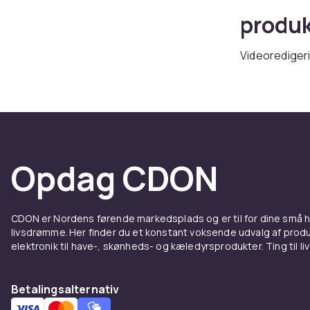
produk
Videoredigeri
CDON finder d
kendte mærker
Vælg videored
kompatibilite
nem returner
Opdag CDON
Udforsk hele
Hos CDON fin
Sony og Philip
CDON er Nordens førende markedsplads og er til for dine små
returnering o
livsdrømme. Her finder du et konstant voksende udvalg af produk
Sammenlign p
elektronik til have-, skønheds- og kæledyrsprodukter. Ting til li
produkter lev
Hos CDON fin
Betalingsalternativ
Sony og Philip