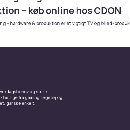
tion – køb online hos CDON
ng – hardware & produktion er et vigtigt TV og billed-produk
u et bredt udvalg af videoredigering – hardware & produktio
 som Samsung, LG, Sony og Philips til konkurrencedygtige 
igering – hardware & produktion baseret på dine behov. Kon
t med dit udstyr. Hos CDON handler du trygt med hurtig lever
ing.
 TV & billed-sortimentet hos CDON.
der du videoredigering – hardware & produktion fra Samsung
s til konkurrencedygtige priser. Vi tilbyder hurtig levering, 
 hverdagsbehov og store
g tryg handel online.
ter, lige fra gaming, legetøj og
rodukter og læs kundeanmeldelser for det bedste køb. Alle
vet, ganske enkelt.
eres med garanti.
der du videoredigering – hardware & produktion fra Samsung
s til konkurrencedygtige priser. Vi tilbyder hurtig levering, 